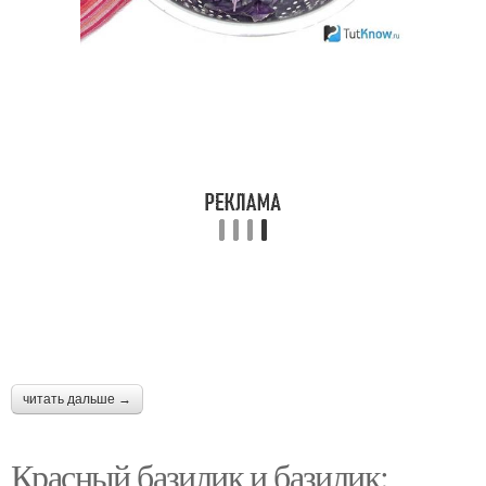
Аджика с базиликом
Базилик на пару
Салат с базиликом
Суп с базиликом
Компот из базилика
Помидоры с базиликом
читать дальше →
Компот с базиликом
Напиток с базиликом
Красный базилик и базилик: