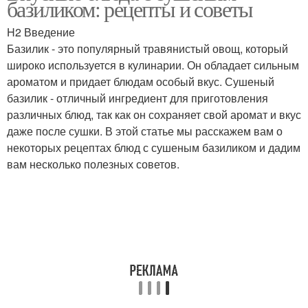
базиликом: рецепты и советы
H2 Введение
Базилик - это популярный травянистый овощ, который
широко используется в кулинарии. Он обладает сильным
Лимонад с базиликом
Хлеб с базиликом
ароматом и придает блюдам особый вкус. Сушеный
базилик - отличный ингредиент для приготовления
различных блюд, так как он сохраняет свой аромат и вкус
даже после сушки. В этой статье мы расскажем вам о
Маффина с базиликом
Песто с базиликом
некоторых рецептах блюд с сушеным базиликом и дадим
вам несколько полезных советов.
Йогуртовый соус
Томатный соус
Острый соус
Соус для пиццы