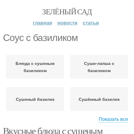
ЗЕЛЁНЫЙ САД
главная
новости
статьи
Соус с базиликом
Блюда с сушеным
Суши-лапша с
базиликом
базиликом
Сушеный базилик
Сушённый базилик
Показать все
Вкусные блюда с сушеным
Базилик в кулинарии
Варение с базиликом