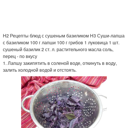
Базилик в домашних
Базилик на барбекю
условиях
H2 Рецепты блюд с сушеным базиликом H3 Суши-лапша
с базиликом 100 г лапши 100 г грибов 1 луковица 1 шт.
сушеный базилик 2 ст. л. растительного масла соль,
Базилик с оливковым
Базилик на зиму
перец - по вкусу
маслом
1. Лапшу закипятить в соленой воде, откинуть в воду,
залить холодной водой и отстоять.
Базилик с уксусом
Заготовка из базилика
Песто из базилика
Базилик с петрушкой