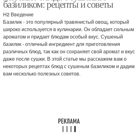
базиликом: рецепты и советы
H2 Введение
Базилик - это популярный травянистый овощ, который
широко используется в кулинарии. Он обладает сильным
Лимонад с базиликом
Домашний хлеб
ароматом и придает блюдам особый вкус. Сушеный
базилик - отличный ингредиент для приготовления
различных блюд, так как он сохраняет свой аромат и вкус
даже после сушки. В этой статье мы расскажем вам о
Маффина с базиликом
Песто с базиликом
некоторых рецептах блюд с сушеным базиликом и дадим
вам несколько полезных советов.
Соус с базиликом
Базилик на барбекю
Базилик в домашних
Базилик на зиму
условиях