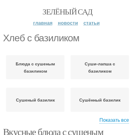
ЗЕЛЁНЫЙ САД
главная
новости
статьи
Хлеб с базиликом
Блюда с сушеным
Суши-лапша с
базиликом
базиликом
Сушеный базилик
Сушённый базилик
Показать все
Вкусные блюда с сушеным
Базилик в кулинарии
Варение с базиликом