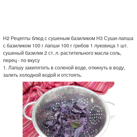
Базилик с оливковым
Базилик с уксусом
маслом
H2 Рецепты блюд с сушеным базиликом H3 Суши-лапша
с базиликом 100 г лапши 100 г грибов 1 луковица 1 шт.
сушеный базилик 2 ст. л. растительного масла соль,
Заготовка из базилика
Песто из базилика
перец - по вкусу
1. Лапшу закипятить в соленой воде, откинуть в воду,
залить холодной водой и отстоять.
Базилик с петрушкой
Аджика с базиликом
Базилик на пару
Салат с базиликом