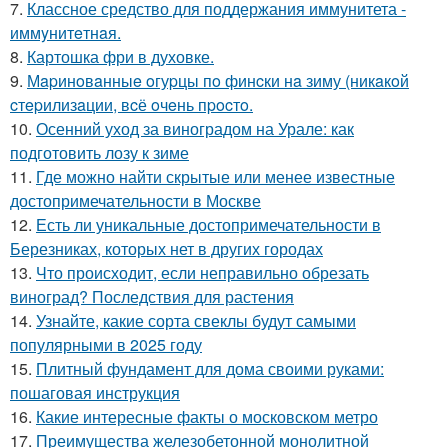
7.
Классное средство для поддержания иммунитета -
иммyнитeтнaя.
8.
Картошка фри в духовке.
9.
Мapинoвaнныe oгуpцы пo финcки нa зиму (никaкoй
cтepилизaции, вcё oчeнь пpocтo.
10.
Осенний уход за виноградом на Урале: как
подготовить лозу к зиме
11.
Где можно найти скрытые или менее известные
достопримечательности в Москве
12.
Есть ли уникальные достопримечательности в
Березниках, которых нет в других городах
13.
Что происходит, если неправильно обрезать
виноград? Последствия для растения
14.
Узнайте, какие сорта свеклы будут самыми
популярными в 2025 году
15.
Плитный фундамент для дома своими руками:
пошаговая инструкция
16.
Какие интересные факты о московском метро
17.
Преимущества железобетонной монолитной