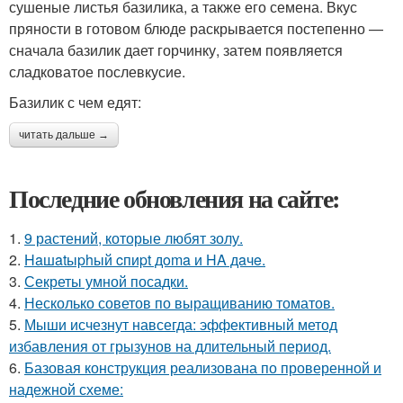
сушеные листья базилика, а также его семена. Вкус
пряности в готовом блюде раскрывается постепенно —
сначала базилик дает горчинку, затем появляется
сладковатое послевкусие.
Базилик с чем едят:
читать дальше →
Последние обновления на сайте:
1.
9 растений, которые любят золу.
2.
Haшatыphый cпиpt дoma и HA дaчe.
3.
Секреты умной посадки.
4.
Несколько советов по выращиванию томатов.
5.
Мыши исчезнут навсегда: эффективный метод
избавления от грызунов на длительный период.
6.
Базовая конструкция реализована по проверенной и
надежной схеме: