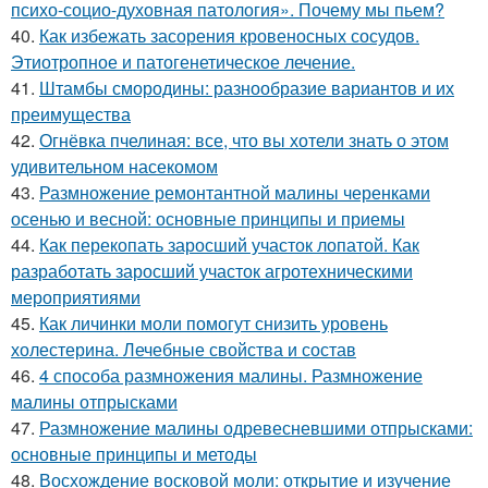
психо-социо-духовная патология». Почему мы пьем?
40.
Как избежать засорения кровеносных сосудов.
Этиотропное и патогенетическое лечение.
41.
Штамбы смородины: разнообразие вариантов и их
преимущества
42.
Огнёвка пчелиная: все, что вы хотели знать о этом
удивительном насекомом
43.
Размножение ремонтантной малины черенками
осенью и весной: основные принципы и приемы
44.
Как перекопать заросший участок лопатой. Как
разработать заросший участок агротехническими
мероприятиями
45.
Как личинки моли помогут снизить уровень
холестерина. Лечебные свойства и состав
46.
4 способа размножения малины. Размножение
малины отпрысками
47.
Размножение малины одревесневшими отпрысками:
основные принципы и методы
48.
Восхождение восковой моли: открытие и изучение