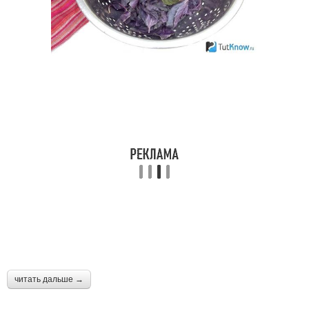
Базилик в
Базилик в соли
электросушилке
Базилик без сушилки
читать дальше →