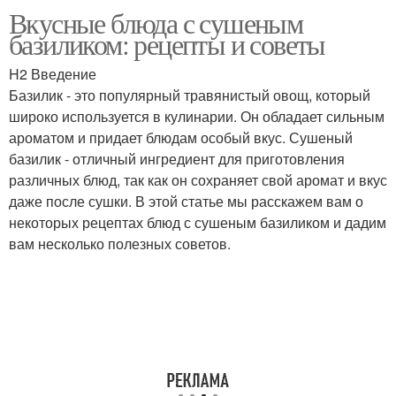
Вкусные блюда с сушеным
Базилик в кулинарии
Варение с базиликом
базиликом: рецепты и советы
H2 Введение
Базилик - это популярный травянистый овощ, который
широко используется в кулинарии. Он обладает сильным
Лимонад с базиликом
Домашний хлеб
ароматом и придает блюдам особый вкус. Сушеный
базилик - отличный ингредиент для приготовления
различных блюд, так как он сохраняет свой аромат и вкус
даже после сушки. В этой статье мы расскажем вам о
Хлеб с базиликом
Маффина с базиликом
некоторых рецептах блюд с сушеным базиликом и дадим
вам несколько полезных советов.
Песто с базиликом
Соус с базиликом