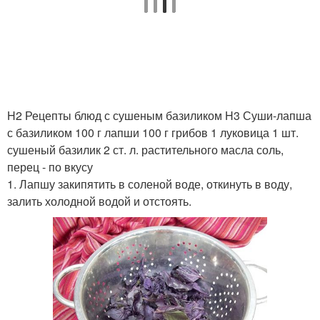
Базилик на барбекю
Базилик на зиму
Базилик с оливковым
Базилик с уксусом
маслом
H2 Рецепты блюд с сушеным базиликом H3 Суши-лапша
с базиликом 100 г лапши 100 г грибов 1 луковица 1 шт.
сушеный базилик 2 ст. л. растительного масла соль,
Заготовка из базилика
Песто из базилика
перец - по вкусу
1. Лапшу закипятить в соленой воде, откинуть в воду,
залить холодной водой и отстоять.
Базилик с петрушкой
Аджика с базиликом
Базилик на пару
Базилик на сушку