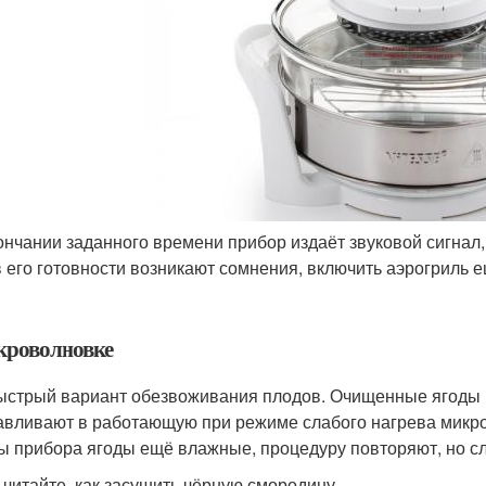
ончании заданного времени прибор издаёт звуковой сигнал,
в его готовности возникают сомнения, включить аэрогриль е
кроволновке
ыстрый вариант обезвоживания плодов. Очищенные ягоды 
авливают в работающую при режиме слабого нагрева микро
ы прибора ягоды ещё влажные, процедуру повторяют, но сл
 читайте, как засушить чёрную смородину .