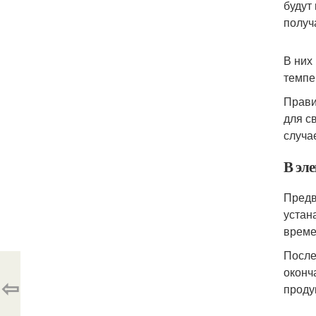
будут
получ
В них
темпе
Прави
для с
случа
В эл
Предв
устан
време
После
оконч
⇦
проду