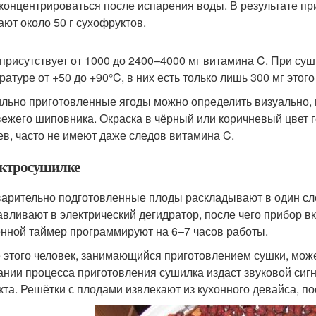
 концентрироваться после испарения воды. В результате при
ают около 50 г сухофруктов.
 присутствует от 1000 до 2400–4000 мг витамина C. При суш
ратуре от +50 до +90°C, в них есть только лишь 300 мг этог
льно приготовленные ягоды можно определить визуально, п
вежего шиповника. Окраска в чёрный или коричневый цвет г
ев, часто не имеют даже следов витамина C.
ектросушилке
арительно подготовленные плоды раскладывают в один сл
авливают в электрический дегидратор, после чего прибор в
нной таймер программируют на 6–7 часов работы.
 этого человек, занимающийся приготовлением сушки, може
ании процесса приготовления сушилка издаст звуковой сигн
кта. Решётки с плодами извлекают из кухонного девайса, по