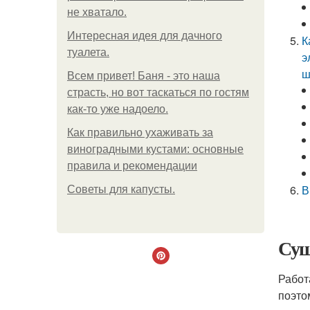
не хватало.
Интересная идея для дачного
К
туалета.
э
ш
Всем привет! Баня - это наша
страсть, но вот таскаться по гостям
как-то уже надоело.
Как правильно ухаживать за
виноградными кустами: основные
правила и рекомендации
В
Советы для капусты.
Суш
Работ
поэто