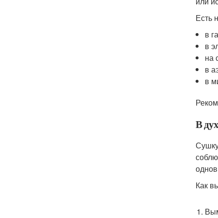
или и
Есть 
в г
в э
на 
в а
в м
Реком
В дух
Сушку
соблю
однов
Как в
Вым