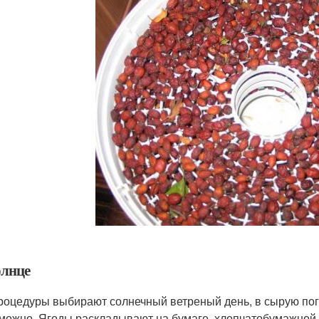
олнце
роцедуры выбирают солнечный ветреный день, в сырую пог
можно. Ягоды раскладывают на бумаге, хлопчатобумажной 