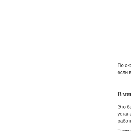
По ок
если 
В ми
Это б
устан
работ
Также