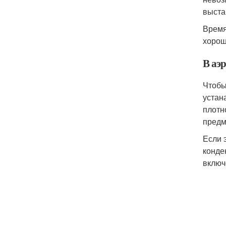
выста
Время
хорош
В аэ
Чтобы
устан
плотн
предм
Если 
конде
включ