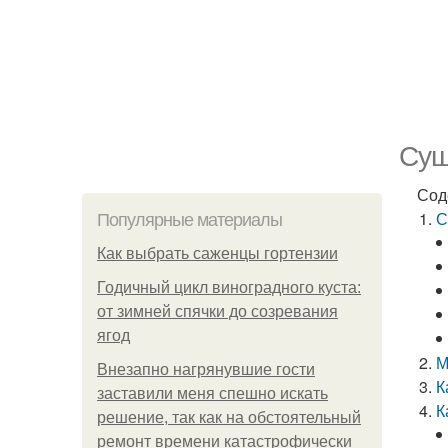
Суш
Сод
С
Популярные материалы
Как выбрать саженцы гортензии
Годичный цикл виноградного куста:
от зимней спячки до созревания
ягод
М
Внезапно нагрянувшие гости
К
заставили меня спешно искать
К
решение, так как на обстоятельный
ремонт времени катастрофически