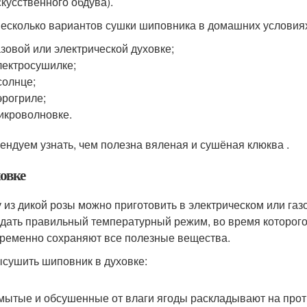
скусственного обдува).
несколько вариантов сушки шиповника в домашних условия
азовой или электрической духовке;
лектросушилке;
солнце;
эрогриле;
икроволновке.
ендуем узнать, чем полезна вяленая и сушёная клюква .
овке
 из дикой розы можно приготовить в электрическом или га
дать правильный температурный режим, во время которого
ременно сохраняют все полезные вещества.
ысушить шиповник в духовке:
ытые и обсушенные от влаги ягоды раскладывают на прот