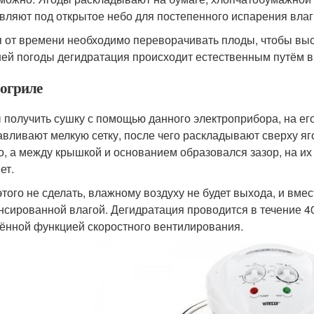
вляют под открытое небо для постепенного испарения влаг
 от времени необходимо переворачивать плоды, чтобы вы
ей погоды дегидратация происходит естественным путём в 
рогриле
 получить сушку с помощью данного электроприбора, на е
авливают мелкую сетку, после чего раскладывают сверху яг
о, а между крышкой и основанием образовался зазор, на и
ет.
этого не сделать, влажному воздуху не будет выхода, и вм
нсированной влагой. Дегидратация проводится в течение 40
ённой функцией скоростного вентилирования.