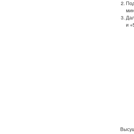
Под
мин
Дал
и +
Высуш