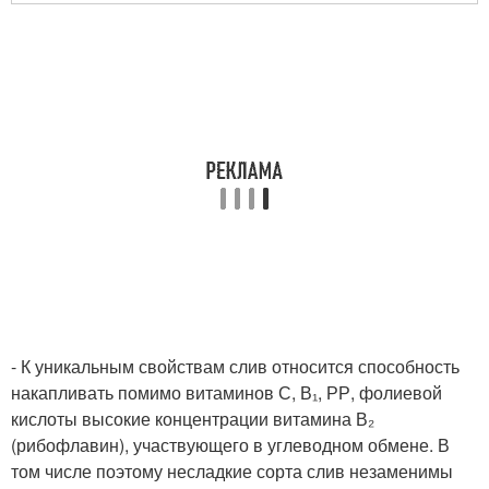
- К уникальным свойствам слив относится способность
накапливать помимо витаминов С, В₁, РР, фолиевой
кислоты высокие концентрации витамина В₂
(рибофлавин), участ­вующего в углеводном обмене. В
том числе поэтому несладкие сорта слив незаменимы