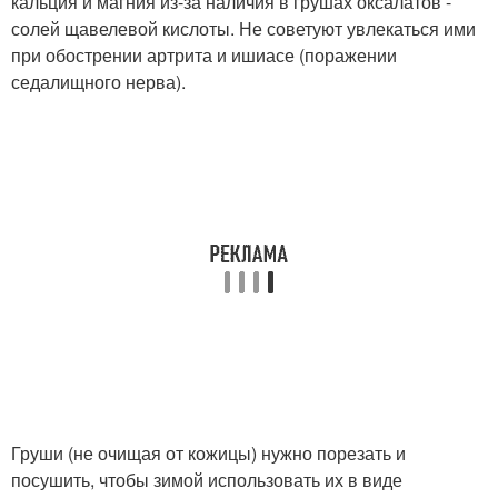
кальция и магния из-за наличия в грушах оксалатов -
солей щавелевой кислоты. Не советуют увлекаться ими
при обострении артрита и ишиасе (поражении
седалищного нер­ва).
Груши (не очищая от кожицы) нужно порезать и
посушить, чтобы зимой использовать их в виде