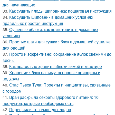
для начинающих
33.
Как сушить плоды шиповника: пошаговая инструкция
34.
Как сушить шиповник в домашних условиях
правильно: простая инструкция
35.
Сушеные яблоки: как приготовить в домашних
условиях
36.
Простые шаги для сушки яблок в домашней сушилке
для овощей
37.
Просто и эффективно: сохранение яблок свежими до
весны
38.
Как правильно хранить яблоки зимой в квартире
39.
Хранение яблок на зиму: основные принципы и
подходы
40.
Стас Пьеха Тула: Проекты и инициативы, связанные
с городом
41.
Врач раскрыла секреты здорового питания: 10
продуктов, которые необходимо есть
42.
Перец чили: от семян до плодов