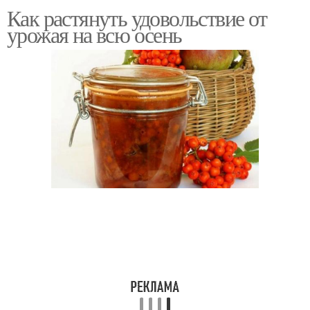
Как растянуть удовольствие от
Овощи в шахматном
урожая на всю осень
порядке