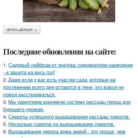
читать дальше →
Последние обновления на сайте:
1.
Садовый лайфхак от знатока: однократное нанесение
- и защита на весь год!
2.
Даже если у вас есть участки сада, которые на
протяжении всего дня остаются в тени, это вовсе не
повод расстраиваться.
3.
Мы укрепляем корневую систему рассады перца для
будущего урожая.
4.
Секреты успешного выращивания рассады томатов.
5.
Несколько советов по выращиванию томатов.
6.
Выращивание укропа дома зимой - это проще, чем