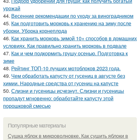
43.
Подбор удобрений для груши: как получить богатый
урожай
44.
Весенние рекомендации по уходу за виноградником
45.
Как подготовить морковь к хранению на зиму после
уборки. Уборка корнеплода
46.
Как хранить морковь зимой 10+ способов в домашних
условиях. Как правильно хранить морковь в подвале
47.
Как и чем подкормить грушу осенью. Подготовка к
зиме
48.
Рейтинг ТОП-10 лучших мотоблоков 2023 года.
49.
Чем обработать капусту от гусениц в августе без
химии. Народные средства от гусениц на капусте
50.
Слизни и гусеницы исчезнут. Слизни и гусеницы
пропадут мгновенно: обработайте капусту этой
порошковой смесью
Популярные материалы
Сушка яблок в микроволновке. Как сушить яблоки в