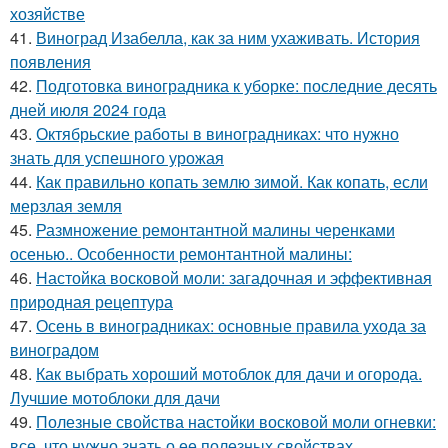
хозяйстве
41.
Виноград Изабелла, как за ним ухаживать. История
появления
42.
Подготовка виноградника к уборке: последние десять
дней июля 2024 года
43.
Октябрьские работы в виноградниках: что нужно
знать для успешного урожая
44.
Как правильно копать землю зимой. Как копать, если
мерзлая земля
45.
Размножение ремонтантной малины черенками
осенью.. Особенности ремонтантной малины:
46.
Настойка восковой моли: загадочная и эффективная
природная рецептура
47.
Осень в виноградниках: основные правила ухода за
виноградом
48.
Как выбрать хороший мотоблок для дачи и огорода.
Лучшие мотоблоки для дачи
49.
Полезные свойства настойки восковой моли огневки:
все, что нужно знать о ее полезных свойствах