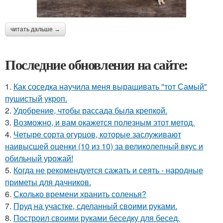
читать дальше →
Последние обновления на сайте:
1.
Как соседка научила меня выращивать "тот Самый"
пушистый укроп.
2.
Удобрение, чтобы рассада была крепкoй.
3.
Возможно, и вам окажется полезным этот метод.
4.
Четыре сорта огурцов, которые заслуживают
наивысшей оценки (10 из 10) за великолепный вкус и
обильный урожай!
5.
Когда не рекомендуется сажать и сеять - народные
приметы для дачников.
6.
Сколько времени хранить соленья?
7.
Пруд на участке, сделанный своими руками.
8.
Построил своими руками беседку для бесед.