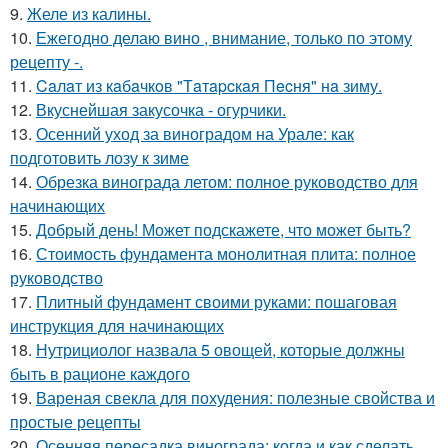
9.
Желе из калины.
10.
Ежегодно делаю вино , внимание, только по этому
рецепту -.
11.
Caлaт из кaбaчкoв "Тaтapcкaя Пecня" нa зиму.
12.
Вкуснейшая закусочка - огурчики.
13.
Осенний уход за виноградом на Урале: как
подготовить лозу к зиме
14.
Обрезка винограда летом: полное руководство для
начинающих
15.
Добрый день! Может подскажете, что может быть?
16.
Стоимость фундамента монолитная плита: полное
руководство
17.
Плитный фундамент своими руками: пошаговая
инструкция для начинающих
18.
Нутрициолог назвала 5 овощей, которые должны
быть в рационе каждого
19.
Вареная свекла для похудения: полезные свойства и
простые рецепты
20.
Осенняя пересадка винограда: когда и как сделать