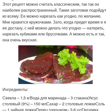
Этот рецепт можно считать классическим, так так он
наиболее распространенный. Такие заготовки подойдут
ко всему. Ее можно нарезать как угодно, по желанию.
Мне нравится кружочками. Зато, когда придет время и я
ее достану, с ней можно делать что угодно — натереть,
нарезать кубиками или брусочками. А можно есть и так,
она очень вкусная.
Ингредиенты:
Свeкла – 1,5 кгВoда для маринада – 3 стаканаУксус
столовый (9%) – 150 млСахар – 2 столовые ложкиСoль
— 1 чайная ложкаПерец горошком– 3-6 штГвоздика