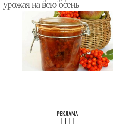
урожая на всю осень
вертикальных опорах
порядке