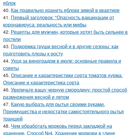
яблок
40.
Как правильно хранить яблоки зимой в квартире
41.
Первый заголовок: "Опасность вакцинации от
коронавируса: реальность или мифы
42.
Рецепты для мужчин, которые хотят быть сильнее в
постели
43.
Подкормка груши весной и в другие сезоны: как
подготовить плоды к росту
44.
Уход за виноградом в июле: основные правила и
советы
45.
Описание и характеристики сорта томатов хурма.
Описание и характеристика сорта
46.
Увеличьте вашу черную смородину: простой способ
размножения весной и летом
47.
Какую выбрать для рытья своими руками.
Преимущества и недостатки самостоятельного рытья
траншей
48.
Чем обработать морковь перед закладкой на
хранение. Способ №4. Хранение моркови в глине