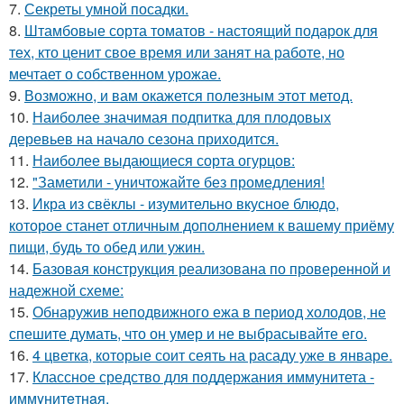
7.
Секреты умной посадки.
8.
Штамбовые сорта томатов - настоящий подарок для
тех, кто ценит свое время или занят на работе, но
мечтает о собственном урожае.
9.
Возможно, и вам окажется полезным этот метод.
10.
Наиболее значимая подпитка для плодовых
деревьев на начало сезона приходится.
11.
Наиболее выдающиеся сорта огурцов:
12.
"Заметили - уничтожайте без промедления!
13.
Икра из свёклы - изумительно вкусное блюдо,
которое станет отличным дополнением к вашему приёму
пищи, будь то обед или ужин.
14.
Базовая конструкция реализована по проверенной и
надежной схеме:
15.
Обнаружив неподвижного ежа в период холодов, не
спешите думать, что он умер и не выбрасывайте его.
16.
4 цветка, которые соит сеять на расаду уже в январе.
17.
Классное средство для поддержания иммунитета -
иммyнитeтнaя.