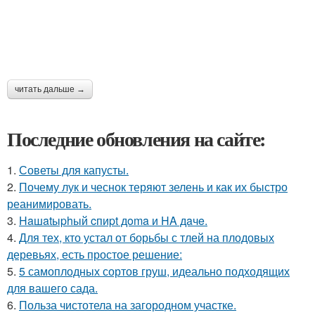
читать дальше →
Последние обновления на сайте:
1.
Советы для капусты.
2.
Почему лук и чеснок теряют зелень и как их быстро
реанимировать.
3.
Haшatыphый cпиpt дoma и HA дaчe.
4.
Для тех, кто устал от борьбы с тлей на плодовых
деревьях, есть простое решение:
5.
5 самоплодных сортов груш, идеально подходящих
для вашего сада.
6.
Польза чистотела на загородном участке.