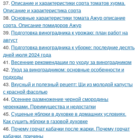
37.
Описание и характеристики сорта томатов хурма.
Описание и характеристика сорта
38.
Основные характеристики томата Ажур описание
сорта. Описание помидоров Ажур
39.
Подготовка виноградника к урожаю: план работ на
август
40.
Подготовка виноградника к уборке: последние десять
дней июля 2024 года
41.
Весенние рекомендации по уходу за виноградником
42.
Уход за виноградником: основные особенности и
подходы
43.
Вкусный и полезный рецепт: Щи из молодой капусты
с красной фасолью
44.
Осеннее размножение черной смородины
черенками. Преимущества и недостатки
45.
Сушеные яблоки в духовке в домашних условиях.
Как сушить яблоки в газовой духовке
46.
Почему горчат кабачки после жарки. Почему горчат
кабачки, причины