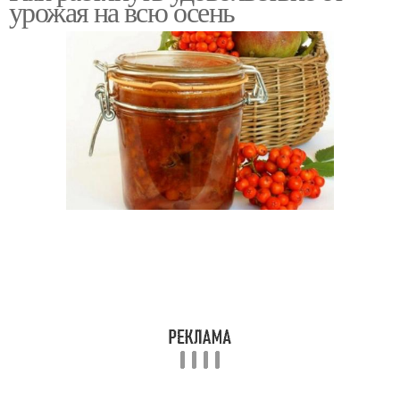
урожая на всю осень
продуктов
Салат с мятным соусом