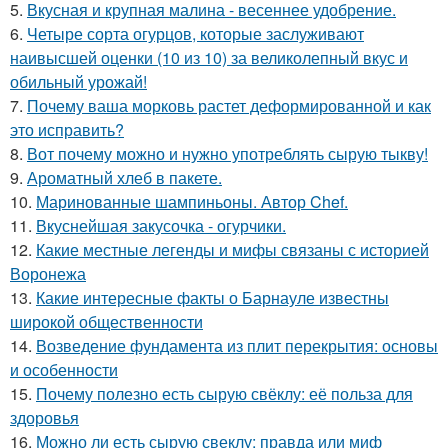
5.
Вкусная и крупная малина - весеннее удобрение.
6.
Четыре сорта огурцов, которые заслуживают
наивысшей оценки (10 из 10) за великолепный вкус и
обильный урожай!
7.
Почему ваша морковь растет деформированной и как
это исправить?
8.
Вот почему можно и нужно употреблять сырую тыкву!
9.
Ароматный хлеб в пакете.
10.
Маринованные шампиньоны. Автор Chef.
11.
Вкуснейшая закусочка - огурчики.
12.
Какие местные легенды и мифы связаны с историей
Воронежа
13.
Какие интересные факты о Барнауле известны
широкой общественности
14.
Возведение фундамента из плит перекрытия: основы
и особенности
15.
Почему полезно есть сырую свёклу: её польза для
здоровья
16.
Можно ли есть сырую свеклу: правда или миф