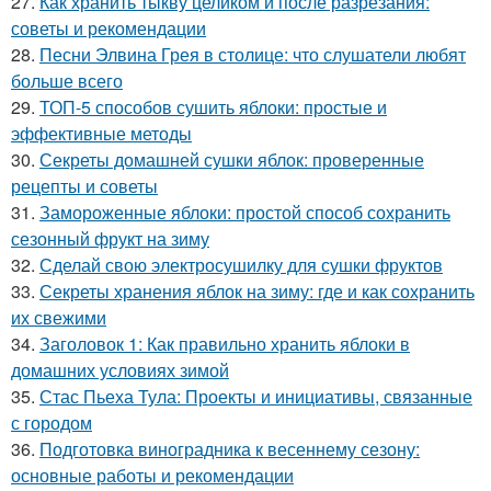
27.
Как хранить тыкву целиком и после разрезания:
советы и рекомендации
28.
Песни Элвина Грея в столице: что слушатели любят
больше всего
29.
ТОП-5 способов сушить яблоки: простые и
эффективные методы
30.
Секреты домашней сушки яблок: проверенные
рецепты и советы
31.
Замороженные яблоки: простой способ сохранить
сезонный фрукт на зиму
32.
Сделай свою электросушилку для сушки фруктов
33.
Секреты хранения яблок на зиму: где и как сохранить
их свежими
34.
Заголовок 1: Как правильно хранить яблоки в
домашних условиях зимой
35.
Стас Пьеха Тула: Проекты и инициативы, связанные
с городом
36.
Подготовка виноградника к весеннему сезону:
основные работы и рекомендации