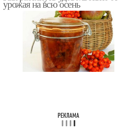
урожая на всю осень
продуктов
Урожайные салаты