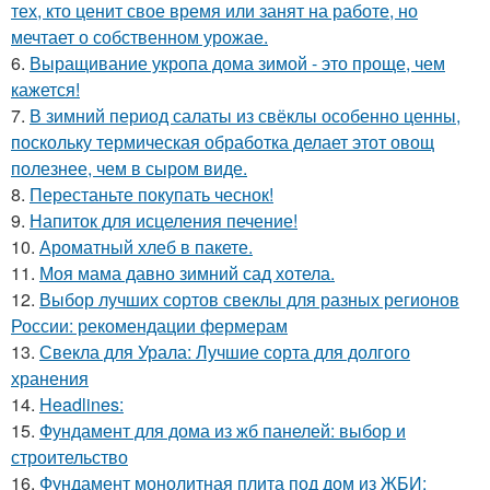
тех, кто ценит свое время или занят на работе, но
мечтает о собственном урожае.
6.
Выращивание укропа дома зимой - это проще, чем
кажется!
7.
В зимний период салаты из свёклы особенно ценны,
поскольку термическая обработка делает этот овощ
полезнее, чем в сыром виде.
8.
Перестаньте покупать чеснок!
9.
Напиток для исцеления печение!
10.
Ароматный хлеб в пакете.
11.
Моя мама давно зимний сад хотела.
12.
Выбор лучших сортов свеклы для разных регионов
России: рекомендации фермерам
13.
Свекла для Урала: Лучшие сорта для долгого
хранения
14.
Headlines:
15.
Фундамент для дома из жб панелей: выбор и
строительство
16.
Фундамент монолитная плита под дом из ЖБИ: