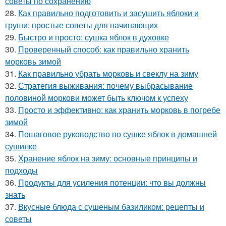
советы по сохранению
28.
Как правильно подготовить и засушить яблоки и
груши: простые советы для начинающих
29.
Быстро и просто: сушка яблок в духовке
30.
Проверенный способ: как правильно хранить
морковь зимой
31.
Как правильно убрать морковь и свеклу на зиму
32.
Стратегия выживания: почему выбрасывание
половиной моркови может быть ключом к успеху
33.
Просто и эффективно: как хранить морковь в погребе
зимой
34.
Пошаговое руководство по сушке яблок в домашней
сушилке
35.
Хранение яблок на зиму: основные принципы и
подходы
36.
Продукты для усиления потенции: что вы должны
знать
37.
Вкусные блюда с сушеным базиликом: рецепты и
советы