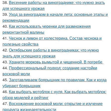
38.
Весенние работы на винограднике: что нужно знать
для успешного урожая
39.
Уход за виноградом в начале лета: основные этапы и
рекомендации
40.
Как использовать черенки для размножения
ремонтантной малины
41.
Чеснок и лимон от холестерина. Состав чеснока и
полезные свойства
42.
Октябрьские работы в виноградниках: что нужно
знать для успешного урожая
43.
Храните морковь вымытой и чищенной. В погребе
44.
Профессиональный подход: создание настойки
восковой моли
45.
Заготавливаем боярышник по правилам. Как и когда
убирают боярышник
46.
Как выбрать мотоблок с нуля. Как выбрать мотоблок:
обзор моделей и рейтинг
47.
Восхождение восковой моли: открытие и изучение
продукта жизнедеятельности