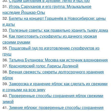
30.
Сушим шиповник в духовке: легко и быстро
31.
Игорь Саруханов и его группа: Музыкальное
наследие Йошкар-Олы
32.
Билеты на концерт Горшенёв в Новосибирске: цены
и даты
33.
Полезные советы: как правильно хранить тыкву дома
34.
Как приготовить сухофрукты из дачного урожая
своими руками
35.
Пошаговый гид по изготовлению сухофруктов из
груш
36.
Татьяна Буланова: Москва как источник вдохновения
37.
Красноярский голос Ларисы Долиной
38.
Вечная свежесть: секреты долгосрочного хранения
яблок
39.
Заморозка и хранение яблок: как сделать их свежими
и сочными на всю зиму
40.
Проверенные способы сохранения яблок свежими
зимой
41.
Зимние яблоки: проверенные способы сохранения