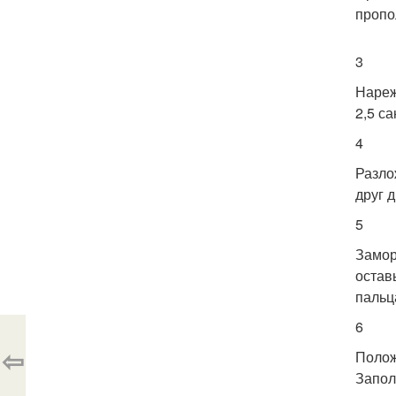
пропо
3
Нареж
2,5 с
4
Разло
друг 
5
Замор
остав
пальц
6
⇦
Полож
Запол