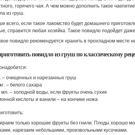
тного, горячего чая. А чем можно дополнить такое чаепитие,
ла из груш.
ше всего, если такое лакомство будет домашнего приготовл
ые, справится любая хозяйка. Такое повидло подойдет даже
вое повидло рекомендуется хранить в прохладном месте не 
приготовить повидло из груш по классическому реце
онадобится:
г. – очищенных и нарезанных груш
 кг. – белого сахара
 мл. – холодной воды, если фрукты очень сухие
онной кислоты и ванили – на кончике ножа
риготовить:
бираем только хорошие фрукты без гнили. Плоды хорошо мое
ками, нарезаем небольшими, произвольными кусочками.