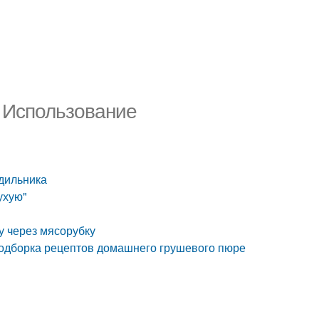
 Использование
дильника
ухую"
у через мясорубку
 подборка рецептов домашнего грушевого пюре