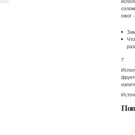
испол
солом
ожог 
Зам
Что
раз
7
Испол
фрукт
напит
Источ
Пов