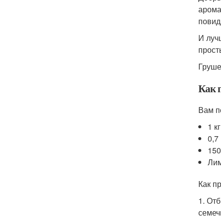
арома
повид
И луч
прост
Груше
Как 
Вам п
1 к
0,7
150
Лим
Как п
1. От
семеч