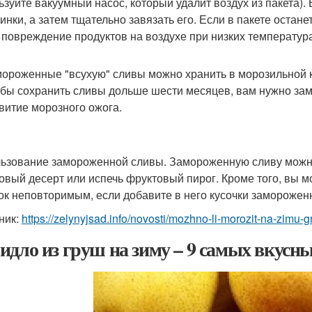
ьзуйте вакуумный насос, который удалит воздух из пакета).
инки, а затем тщательно завязать его. Если в пакете остане
- повреждение продуктов на воздухе при низких температур
ороженные "всухую" сливы можно хранить в морозильной к
бы сохранить сливы дольше шести месяцев, вам нужно замо
витие морозного ожога.
ьзование замороженной сливы. Замороженную сливу можно 
овый десерт или испечь фруктовый пирог. Кроме того, вы м
ок неповторимым, если добавите в него кусочки замороженн
ник:
https://zelynyjsad.info/novosti/mozhno-li-morozit-na-zimu
идло из груш на зиму – 9 самых вкусн