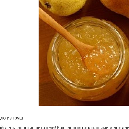
ло из груш
й день, дорогие читатели! Как здорово холодными и дожд