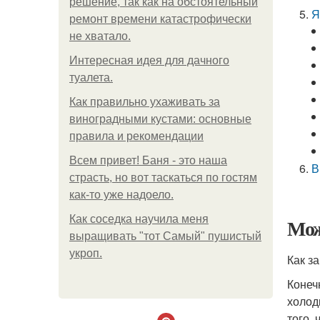
решение, так как на обстоятельный
Я
ремонт времени катастрофически
не хватало.
Интересная идея для дачного
туалета.
Как правильно ухаживать за
виноградными кустами: основные
правила и рекомендации
Всем привет! Баня - это наша
В
страсть, но вот таскаться по гостям
как-то уже надоело.
Как соседка научила меня
Мож
выращивать "тот Самый" пушистый
укроп.
Как з
Конеч
холод
того,