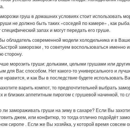
а.
аморозки груш в домашних условиях стоит использовать мор
 груши не должно быть таких «соседей по камере» , как рыб
 специфический запах и могут передать его груше.
Вы обладатель современной модели холодильника и в Ваше
быстрой заморозки , то советуем воспользоваться именно им
ю сторону.
учше морозить груши: дольками, целыми грушами или друг
ым для Вас способом. Нет какого-то универсального и лучшег
е нравится, и как Вы в последствие будете использовать 
захотите варить компот, то предпочтительней выбрать замор
х и близких аппетитным пирогом с грушевой начинкой, то сл
 ли замораживать груши на зиму в сахаре? Если Вы захоти
товить джем, или конфитюр, то тогда отлично подойдёт зам
ном сиропе . Если же Вы хозяйка, у которой время совсем о