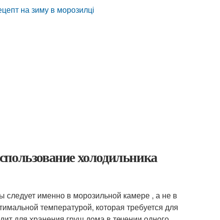
ецепт на зиму в морозилці
спользование холодильника
ы следует именно в морозильной камере , а не в
птимальной температурой, которая требуется для
дит для хранения груш дома в течении одного