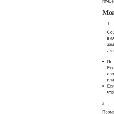
груше
Мож
1
Соб
вмя
зам
ли 
Поп
Есл
аро
или
Есл
что
2
Промо