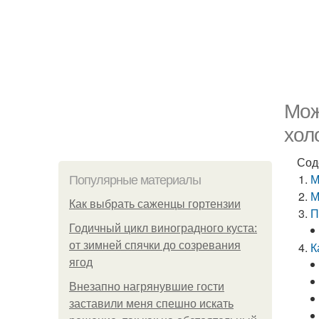
Мож
хол
Сод
М
Популярные материалы
М
Как выбрать саженцы гортензии
П
Годичный цикл виноградного куста:
от зимней спячки до созревания
К
ягод
Внезапно нагрянувшие гости
заставили меня спешно искать