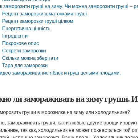
к заморозити груші на зиму. Чи можна заморозити груші – р
Рецепт заморозки шматочками груші
Рецепт заморозки груші цілком
Енергетична цінність
Інгредієнти
Покрокове опис
Секрети заморозки
Скільки можна зберігати
Тара для заморозки
идео замораживание яблок и груш целыми плодами.
но ли замораживать на зиму груши. И
аморозить груши в морозилке на зиму или холодильнике?
но, замораживать груши, как и любые другие овощи и фрукт
ильнике, так как, холодильник не может похвастаться той о
 чтобы успешно заморозить Ваши плоды. Холодильник подхо