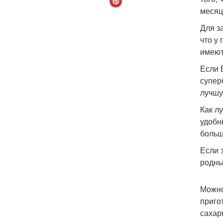
месяц
Для з
что у
имеют
Если 
супер
лучшу
Как л
удобн
больш
Если 
родны
Можно
приго
сахар