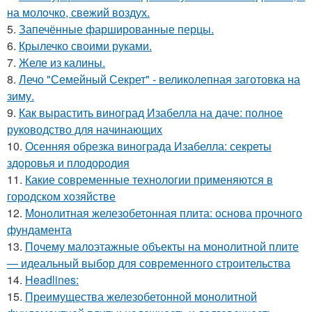
на молoчко, свeжий воздух.
5.
Запечённые фаршированные перцы.
6.
Крылечко своими руками.
7.
Желе из калины.
8.
Лечо "Семейный Секрет" - великолепная заготовка на
зиму.
9.
Как вырастить виноград Изабелла на даче: полное
руководство для начинающих
10.
Осенняя обрезка винограда Изабелла: секреты
здоровья и плодородия
11.
Какие современные технологии применяются в
городском хозяйстве
12.
Монолитная железобетонная плита: основа прочного
фундамента
13.
Почему малоэтажные объекты на монолитной плите
— идеальный выбор для современного строительства
14.
Headlines:
15.
Преимущества железобетонной монолитной