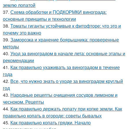
землю лопатой
37.
Схема обработки и ПОДКОРМКИ винограда:
основные принципы и технологии
38.
Томаты гиганты устойчивые к фитофторе: что это и
почему это важно
39.
Заморозка и хранение боярышника: проверенные
методы
40.
Уход за виноградом в начале лета: основные этапы и
рекомендации
41.
Как правильно ухаживать за виноградом в течение
года
42.
Все, что нужно знать о уходе за виноградом круглый
год
43.
Народные рецепты очищения сосудов лимоном и
чесноком. Рецепты
44.
Как правильно держать лопату при копке земли. Как
правильно копать в огороде: советы бывалых
45.
Как правильно копать грядки. Начало