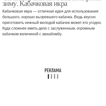
зиму. Кабачковая икра
Кабачковая икра — отличная идея для использования
большого, хорошо вызревшего кабачка. Ведь вкусно
Икры из советской
приготовить нежный молодой кабачок может кто угодно.
Вкусные рецепты
книги
Куда сложнее иметь дело с заслуженным, огромным
кабачком величиной с авиабомбу.
Икра на сковороде
Икра в духовке