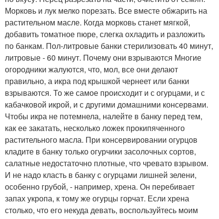
Морковь и лук мелко порезать. Все вместе обжарить на
растительном масле. Когда морковь станет мягкой,
добавить томатное пюре, слегка охладить и разложить
по банкам. Пол-литровые банки стерилизовать 40 минут,
литровые - 60 минут. Почему они взрываются Многие
огородники жалуются, что, мол, все они делают
правильно, а икра под крышкой чернеет или банки
взрываются. То же самое происходит и с огурцами, и с
кабачковой икрой, и с другими домашними консервами.
Чтобы икра не потемнела, налейте в банку перед тем,
как ее закатать, несколько ложек прокипяченного
растительного масла. При консервировании огурцов
кладите в банку только огурчики засолочных сортов,
салатные недостаточно плотные, что чревато взрывом.
И не надо класть в банку с огурцами лишней зелени,
особенно грубой, - например, хрена. Он перебивает
запах укропа, к тому же огурцы горчат. Если хрена
столько, что его некуда девать, воспользуйтесь моим