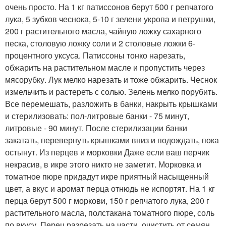
очень просто. На 1 кг патиссонов берут 500 г репчатого
лука, 5 зубков чеснока, 5-10 г зелени укропа и петрушки,
200 г растительного масла, чайную ложку сахарного
песка, столовую ложку соли и 2 столовые ложки 6-
процентного уксуса. Патиссоны тонко нарезать,
обжарить на растительном масле и пропустить через
мясорубку. Лук мелко нарезать и тоже обжарить. Чеснок
измельчить и растереть с солью. Зелень мелко порубить.
Все перемешать, разложить в банки, накрыть крышками
и стерилизовать: пол-литровые банки - 75 минут,
литровые - 90 минут. После стерилизации банки
закатать, перевернуть крышками вниз и подождать, пока
остынут. Из перцев и морковки Даже если ваш перчик
некрасив, в икре этого никто не заметит. Морковка и
томатное пюре придадут икре приятный насыщенный
цвет, а вкус и аромат перца отнюдь не испортят. На 1 кг
перца берут 500 г моркови, 150 г репчатого лука, 200 г
растительного масла, полстакана томатного пюре, соль
по вкусу. Перец разрезать на части, очистить от семян.