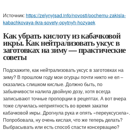
Источник:
https://zelynyjsad.info/novosti/pochemu-zakisla-
kabachkovaya-ikra-sovety-opytnyh-hozyaek
Как убрать кислоту из кабачковой
икры. Как нейтрализовать уксус в
заготовках на зиму — практические
советы
Подскажите, как нейтрализовать уксус в заготовках на
зиму? В прошлом году мои огурцы почти никто не ел –
оказались слишком кислые. Должно быть, по
забывчивости налила двойную дозу, хотя всегда
записывают точные пропорции в рецептах. А вот вчера
тоже случилась неприятность во время закатки
кабачковой икры. Дрогнула рука и опять «переуксусила».
Попробовала, ну очень кислая, что же теперь делать?
Выбрасывать или есть способ спасти консервацию?