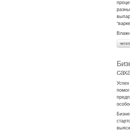
проце
разны
выпар
“варк
Влажн
читат
Биз
сах
Успех
помог
предп
особо
Бизне
старт
выясн