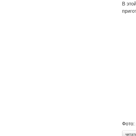
В это
приго
Фото:
читат