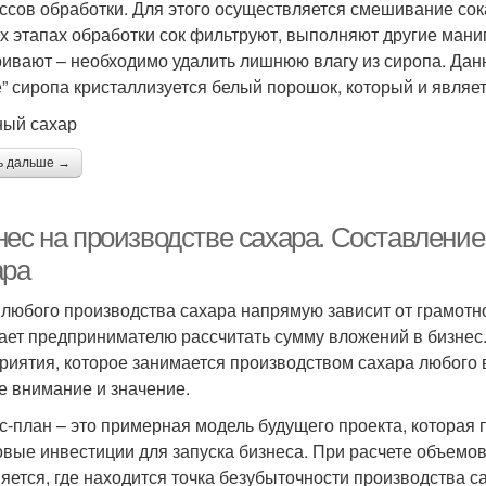
ссов обработки. Для этого осуществляется смешивание сока
х этапах обработки сок фильтруют, выполняют другие манип
ивают – необходимо удалить лишнюю влагу из сиропа. Данн
е” сиропа кристаллизуется белый порошок, который и являе
ый сахар
ь дальше →
нес на производстве сахара. Составление
ара
 любого производства сахара напрямую зависит от грамотно
ает предпринимателю рассчитать сумму вложений в бизнес
риятия, которое занимается производством сахара любого 
е внимание и значение.
с-план – это примерная модель будущего проекта, которая
овые инвестиции для запуска бизнеса. При расчете объемов
яется, где находится точка безубыточности производства с