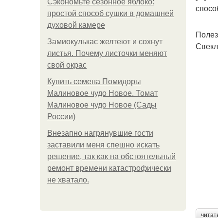
Сэкономьте сезонное яблоко:
спосо
простой способ сушки в домашней
духовой камере
Полез
Замиокулькас желтеют и сохнут
Свекл
листья. Почему листочки меняют
свой окрас
Купить семена Помидоры
Малиновое чудо Новое. Томат
Малиновое чудо Новое (Сады
России)
Внезапно нагрянувшие гости
заставили меня спешно искать
решение, так как на обстоятельный
ремонт времени катастрофически
не хватало.
читат