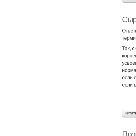
Сыр
Ответ
терми
Так, 
корне
усвое
норма
если 
если 
читат
Прои