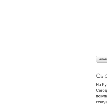
читат
Сыр
На Ру
Сегод
покуп
селед