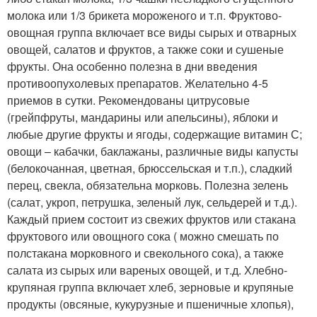
молока или 1/3 брикета мороженого и т.п. Фруктово-
овощная группа включает все виды сырых и отварных
овощей, салатов и фруктов, а также соки и сушеные
фрукты. Она особенно полезна в дни введения
противоопухолевых препаратов. Желательно 4-5
приемов в сутки. Рекомендованы цитрусовые
(грейпфруты, мандарины или апельсины), яблоки и
любые другие фрукты и ягоды, содержащие витамин С;
овощи – кабачки, баклажаны, различные виды капусты
(белокочанная, цветная, брюссельская и т.п.), сладкий
перец, свекла, обязательна морковь. Полезна зелень
(салат, укроп, петрушка, зеленый лук, сельдерей и т.д.).
Каждый прием состоит из свежих фруктов или стакана
фруктового или овощного сока ( можно смешать по
полстакана морковного и свекольного сока), а также
салата из сырых или вареных овощей, и т.д. Хлебно-
крупяная группа включает хлеб, зерновые и крупяные
продукты (овсяные, кукурузные и пшеничные хлопья),