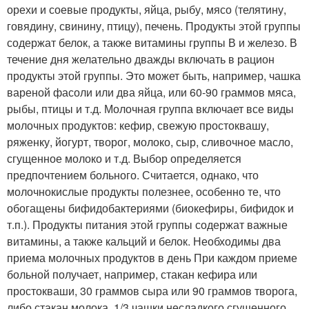
орехи и соевые продукты, яйца, рыбу, мясо (телятину,
говядину, свинину, птицу), печень. Продукты этой группы
содержат белок, а также витамины группы В и железо. В
течение дня желательно дважды включать в рацион
продукты этой группы. Это может быть, например, чашка
вареной фасоли или два яйца, или 60-90 граммов мяса,
рыбы, птицы и т.д. Молочная группа включает все виды
молочных продуктов: кефир, свежую простоквашу,
ряженку, йогурт, творог, молоко, сыр, сливочное масло,
сгущенное молоко и т.д. Выбор определяется
предпочтением больного. Считается, однако, что
молочнокислые продукты полезнее, особенно те, что
обогащены бифидобактериями (биокефиры, бифидок и
т.п.). Продукты питания этой группы содержат важные
витамины, а также кальций и белок. Необходимы два
приема молочных продуктов в день При каждом приеме
больной получает, например, стакан кефира или
простокваши, 30 граммов сыра или 90 граммов творога,
либо стакан молока, 1/3 чашки несладкого сгущенного