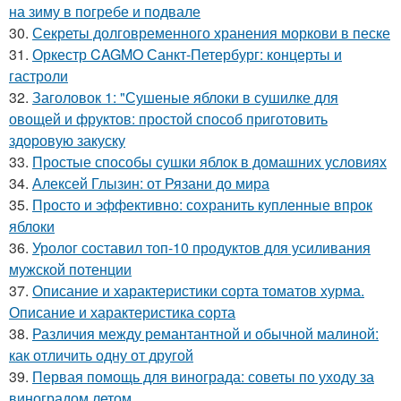
на зиму в погребе и подвале
30.
Секреты долговременного хранения моркови в песке
31.
Оркестр CAGMO Санкт-Петербург: концерты и
гастроли
32.
Заголовок 1: "Сушеные яблоки в сушилке для
овощей и фруктов: простой способ приготовить
здоровую закуску
33.
Простые способы сушки яблок в домашних условиях
34.
Алексей Глызин: от Рязани до мира
35.
Просто и эффективно: сохранить купленные впрок
яблоки
36.
Уролог составил топ-10 продуктов для усиливания
мужской потенции
37.
Описание и характеристики сорта томатов хурма.
Описание и характеристика сорта
38.
Различия между ремантантной и обычной малиной:
как отличить одну от другой
39.
Первая помощь для винограда: советы по уходу за
виноградом летом