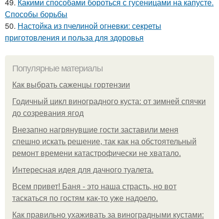
49.
Какими способами бороться с гусеницами на капусте.
Способы борьбы
50.
Настойка из пчелиной огневки: секреты
приготовления и польза для здоровья
Популярные материалы
Как выбрать саженцы гортензии
Годичный цикл виноградного куста: от зимней спячки
до созревания ягод
Внезапно нагрянувшие гости заставили меня
спешно искать решение, так как на обстоятельный
ремонт времени катастрофически не хватало.
Интересная идея для дачного туалета.
Всем привет! Баня - это наша страсть, но вот
таскаться по гостям как-то уже надоело.
Как правильно ухаживать за виноградными кустами: