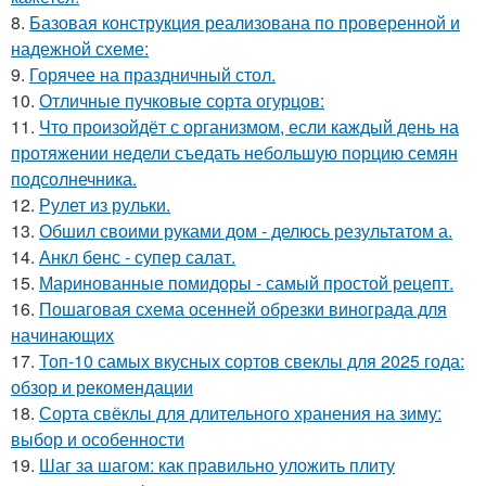
8.
Базовая конструкция реализована по проверенной и
надежной схеме:
9.
Горячее на праздничный стол.
10.
Отличные пучковые сорта огурцов:
11.
Что произойдёт с организмом, если каждый день на
протяжении недели съедать небольшую порцию семян
подсолнечника.
12.
Рулет из рульки.
13.
Обшил своими руками дом - делюсь результатом а.
14.
Анкл бенс - супер салат.
15.
Маринованные помидоры - самый простой рецепт.
16.
Пошаговая схема осенней обрезки винограда для
начинающих
17.
Топ-10 самых вкусных сортов свеклы для 2025 года:
обзор и рекомендации
18.
Сорта свёклы для длительного хранения на зиму:
выбор и особенности
19.
Шаг за шагом: как правильно уложить плиту