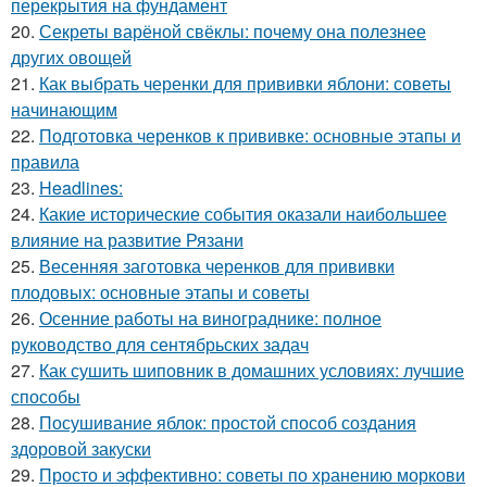
перекрытия на фундамент
20.
Секреты варёной свёклы: почему она полезнее
других овощей
21.
Как выбрать черенки для прививки яблони: советы
начинающим
22.
Подготовка черенков к прививке: основные этапы и
правила
23.
Headlines:
24.
Какие исторические события оказали наибольшее
влияние на развитие Рязани
25.
Весенняя заготовка черенков для прививки
плодовых: основные этапы и советы
26.
Осенние работы на винограднике: полное
руководство для сентябрьских задач
27.
Как сушить шиповник в домашних условиях: лучшие
способы
28.
Посушивание яблок: простой способ создания
здоровой закуски
29.
Просто и эффективно: советы по хранению моркови