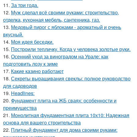
11.
За три года.
12.
Муж сделал всё своими руками: строительство,
отделка, кухонная мебель, сантехника, газ.
13.
Медовый пирог с яблоками - ароматный и очень
вкусный.
14.
Моя идея беседки.
15.
Построили тепличку. Когда у человека золотые руки.
16.
Осенний уход за виноградом на Урале: как
подготовить лозу к зиме
17.
Какие казино работают
18.
Секреты выращивания свеклы: полное руководство
для садоводов
19.
Headlines:
20.
Фундамент плита на ЖБ сваях: особенности и
преимущества
21.
Монолитная фундаментная плита 10х10: Надежная
основа для вашего строительства
22.
Плитный фундамент для дома своими руками: