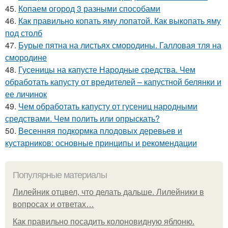
45.
Копаем огород 3 разными способами
46.
Как правильно копать яму лопатой. Как выкопать яму
под столб
47.
Бурые пятна на листьях смородины. Галловая тля на
смородине
48.
Гусеницы на капусте Народные средства. Чем
обработать капусту от вредителей – капустной белянки и
ее личинок
49.
Чем обработать капусту от гусениц народными
средствами. Чем полить или опрыскать?
50.
Весенняя подкормка плодовых деревьев и
кустарников: основные принципы и рекомендации
Популярные материалы
Лилейник отцвел, что делать дальше. Лилейники в
вопросах и ответах…
Как правильно посадить колоновидную яблоню.