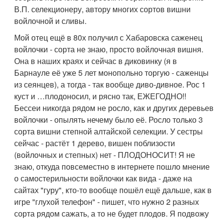
В.П. селекционеру, автору многих сортов вишни
войлочной и сливы.
Мой отец ещё в 80х получил с Хабаровска саженец
войлочки - сорта не знаю, просто войлочная вишня.
Она в наших краях и сейчас в диковинку (я в
Барнауле её уже 5 лет монопольно торгую - саженцы
из сеянцев), а тогда - так вообще диво-дивное. Рос 1
куст и …плодоносил, и рясно так, ЕЖЕГОДНО!!
Бессеи никогда рядом не росло, как и других деревьев
войлочки - опылять нечему было её. Росло только 3
сорта вишни степной алтайской селекции. У сестры
сейчас - растёт 1 дерево, вишен поблизости
(войлочных и степных) нет - ПЛОДОНОСИТ! Я не
знаю, откуда повсеместно в интернете пошло мнение
о самостерильности войлочки как вида - даже на
сайтах "гуру", кто-то вообще пошёл ещё дальше, как в
игре "глухой телефон" - пишет, что нужно 2 разных
сорта рядом сажать, а то не будет плодов. Я подвожу