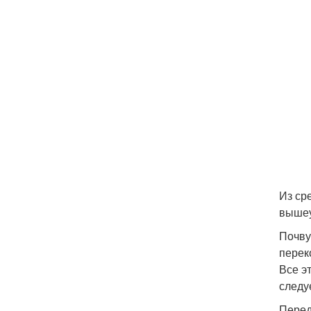
Из ср
вышеу
Почву
перек
Все э
следу
Перед