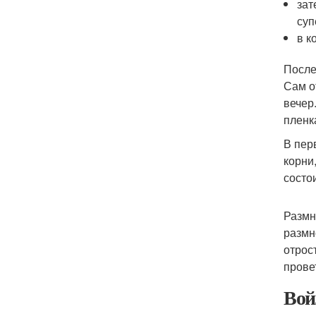
зат
суп
в к
После
Сам о
вечер
пленк
В пер
корни
состо
Размн
размн
отрос
прове
Вой