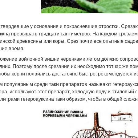
атвердевшие у основания и покрасневшие отростки. Срезаю
лжна превышать тридцати сантиметров. На каждом срезаем
инской древесины или коры. Срез почти все опытные садо
ние время.
ожение войлочной вишни черенками летом должно сопрово
дних. Поэтому после срезания их необходимо тотчас же пом
чтобы корни появились достаточно быстро, рекомендуется 
 популярным среди таки препаратов называют гетероаукси
ора, используют этот препарат, холодную воду и этиловый 
литрами гетероауксина таки образом, чтобы в общей сложн