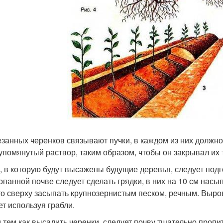
езанных черенков связывают пучки, в каждом из них должно
помянутый раствор, таким образом, чтобы он закрывал их 
, в которую будут высажены будущие деревья, следует под
опанной почве следует сделать грядки, в них на 10 см насып
то сверху засыпать крупнозернистым песком, речным. Выро
ет используя грабли.
 тем как высадить черенки, следует почву тщательно пропи