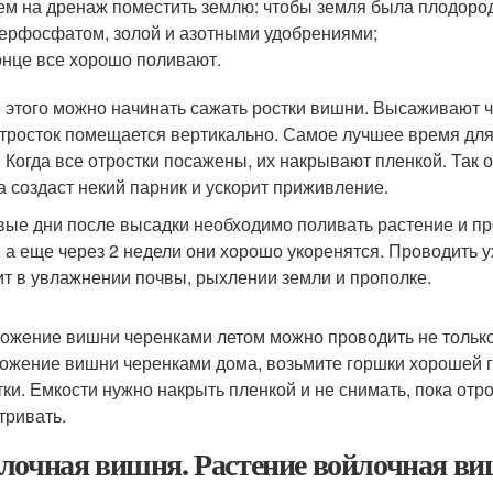
ем на дренаж поместить землю: чтобы земля была плодоро
ерфосфатом, золой и азотными удобрениями;
онце все хорошо поливают.
 этого можно начинать сажать ростки вишни. Высаживают че
тросток помещается вертикально. Самое лучшее время дл
. Когда все отростки посажены, их накрывают пленкой. Так 
а создаст некий парник и ускорит приживление.
вые дни после высадки необходимо поливать растение и пр
, а еще через 2 недели они хорошо укоренятся. Проводить 
ит в увлажнении почвы, рыхлении земли и прополке.
ожение вишни черенками летом можно проводить не только 
ожение вишни черенками дома, возьмите горшки хорошей г
тки. Емкости нужно накрыть пленкой и не снимать, пока отро
тривать.
лочная вишня. Растение войлочная ви