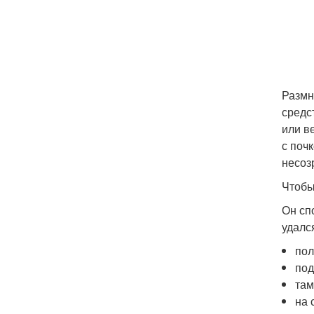
Размн
средс
или в
с поч
несоз
Чтобы
Он сп
удалс
пол
под
там
на 