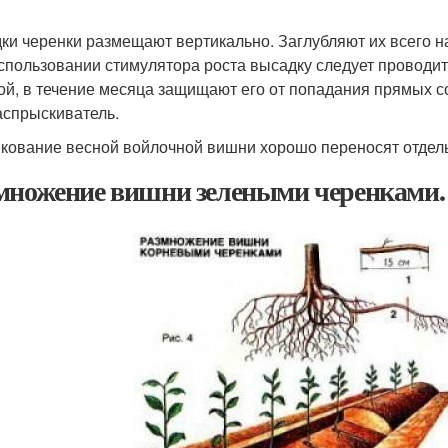
дки черенки размещают вертикально. Заглубляют их всего н
спользовании стимулятора роста высадку следует проводи
ой, в течение месяца защищают его от попадания прямых со
аспрыскиватель.
кование весной войлочной вишни хорошо переносят отдель
множение вишни зелеными черенками.