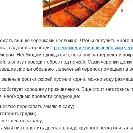
ожать вишню черенками несложно. Чтобы получить много п
тва, садоводы проводят
размножение вишни зелеными чер
ечером. Необходимо дождаться, пока они затвердеют и пок
кой, а внизу проводят обрез под почкой. Сами черенки долж
ревшие листья обрывают, а зеленый черенок помещают в в
 зеленые ростки скорей пустили корни, можно воду размеш
особствует хорошему приживлению. Еще стоит заготовить п
я, необходимо провести следующее:
ностью перекопать землю в саду;
готовить грядки;
 же сделать канаву;
самый низ положить дренаж в виде крупного песка или галь