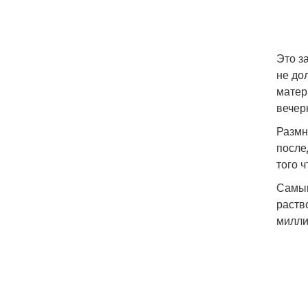
Это з
не до
матер
вечер
Размн
после
того 
Самым
раств
милли