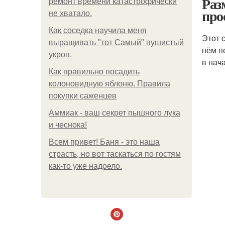
Раз
ремонт времени катастрофически
про
не хватало.
Как соседка научила меня
Этот 
выращивать "тот Самый" пушистый
нём п
укроп.
в нач
Как правильно посадить
колоновидную яблоню. Правила
покупки саженцев
Аммиак - ваш секрет пышного лука
и чеснока!
Всем привет! Баня - это наша
страсть, но вот таскаться по гостям
как-то уже надоело.