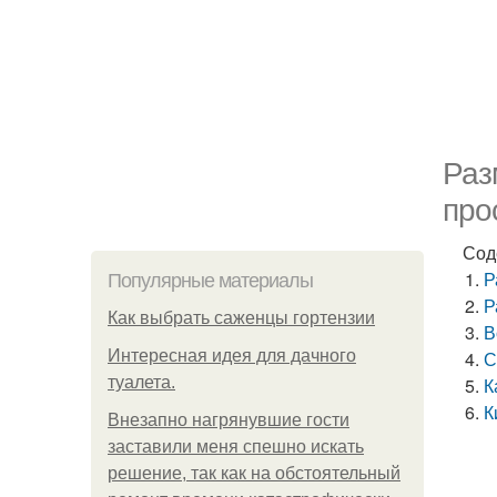
Раз
про
Сод
Р
Популярные материалы
Р
Как выбрать саженцы гортензии
В
Интересная идея для дачного
С
туалета.
К
К
Внезапно нагрянувшие гости
заставили меня спешно искать
решение, так как на обстоятельный