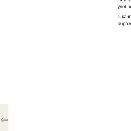
удобр
В кач
образ
⇦