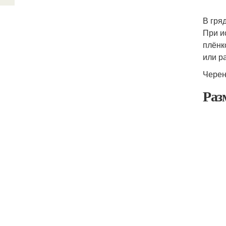
В гря
При и
плёнк
или р
Черен
Раз