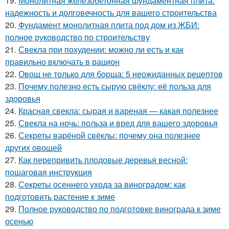
19.
Монолитная железобетонная фундаментная плита:
надежность и долговечность для вашего строительства
20.
Фундамент монолитная плита под дом из ЖБИ:
полное руководство по строительству
21.
Свекла при похудении: можно ли есть и как
правильно включать в рацион
22.
Овощ не только для борща: 5 неожиданных рецептов
23.
Почему полезно есть сырую свёклу: её польза для
здоровья
24.
Красная свекла: сырая и вареная — какая полезнее
25.
Свекла на ночь: польза и вред для вашего здоровья
26.
Секреты варёной свёклы: почему она полезнее
других овощей
27.
Как перепривить плодовые деревья весной:
пошаговая инструкция
28.
Секреты осеннего ухода за виноградом: как
подготовить растение к зиме
29.
Полное руководство по подготовке винограда к зиме
осенью