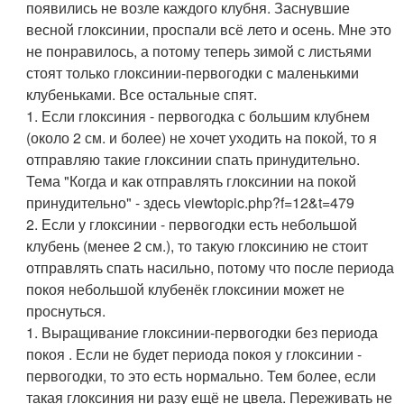
появились не возле каждого клубня. Заснувшие
весной глоксинии, проспали всё лето и осень. Мне это
не понравилось, а потому теперь зимой с листьями
стоят только глоксинии-первогодки с маленькими
клубеньками. Все остальные спят.
1. Если глоксиния - первогодка с большим клубнем
(около 2 см. и более) не хочет уходить на покой, то я
отправляю такие глоксинии спать принудительно.
Тема "Когда и как отправлять глоксинии на покой
принудительно" - здесь viewtopic.php?f=12&t=479
2. Если у глоксинии - первогодки есть небольшой
клубень (менее 2 см.), то такую глоксинию не стоит
отправлять спать насильно, потому что после периода
покоя небольшой клубенёк глоксинии может не
проснуться.
1. Выращивание глоксинии-первогодки без периода
покоя . Если не будет периода покоя у глоксинии -
первогодки, то это есть нормально. Тем более, если
такая глоксиния ни разу ещё не цвела. Переживать не