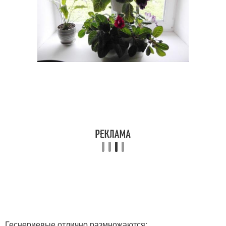
Геснериевые отлично размножаются: