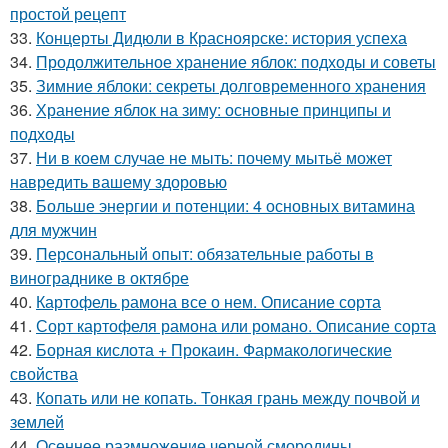
простой рецепт
33.
Концерты Дидюли в Красноярске: история успеха
34.
Продолжительное хранение яблок: подходы и советы
35.
Зимние яблоки: секреты долговременного хранения
36.
Хранение яблок на зиму: основные принципы и
подходы
37.
Ни в коем случае не мыть: почему мытьё может
навредить вашему здоровью
38.
Больше энергии и потенции: 4 основных витамина
для мужчин
39.
Персональный опыт: обязательные работы в
винограднике в октябре
40.
Картофель рамона все о нем. Описание сорта
41.
Сорт картофеля рамона или романо. Описание сорта
42.
Борная кислота + Прокаин. Фармакологические
свойства
43.
Копать или не копать. Тонкая грань между почвой и
землей
44.
Осеннее размножение черной смородины