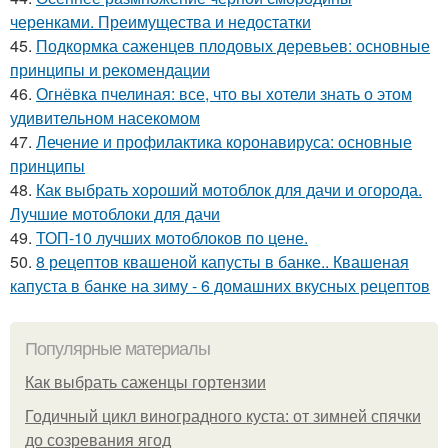
черенками. Преимущества и недостатки
45.
Подкормка саженцев плодовых деревьев: основные
принципы и рекомендации
46.
Огнёвка пчелиная: все, что вы хотели знать о этом
удивительном насекомом
47.
Лечение и профилактика коронавируса: основные
принципы
48.
Как выбрать хороший мотоблок для дачи и огорода.
Лучшие мотоблоки для дачи
49.
ТОП-10 лучших мотоблоков по цене.
50.
8 рецептов квашеной капусты в банке.. Квашеная
капуста в банке на зиму - 6 домашних вкусных рецептов
Популярные материалы
Как выбрать саженцы гортензии
Годичный цикл виноградного куста: от зимней спячки
до созревания ягод