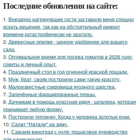
Последние обновления на сайте:
1.
Внезапно нагрянувшие гости заставили меня спешно
искать решение, так как на обстоятельный ремонт
времени катастрофически не хватало.
2.
Древесные опилки - ценное удобрение для вашего
сада.
3.
Оптимальное время для посева томатов в 2026 году:
советы и личный опыт.
4.
Праздничный стол в год огненной красной лошади.
5.
Муж, брат, свояк построили сами такую красоту.
6.
Малоизвестные сокровища ягодного царства.
7.
Запечённые фаршированные перцы.
8.
Дачникам в помощь классная идея - шпалера, которая
принимает любую форму.
9.
Построили тепличку. Когда у человека золотые руки.
10.
Caлaт "Нaтaли" нa зиму.
11.
Сажаем виноград с нуля: пошаговое руководство
для начинающих