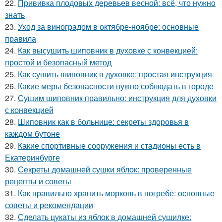
22.
Прививка плодовых деревьев весной: всё, что нужно
знать
23.
Уход за виноградом в октябре-ноябре: основные
правила
24.
Как высушить шиповник в духовке с конвекцией:
простой и безопасный метод
25.
Как сушить шиповник в духовке: простая инструкция
26.
Какие меры безопасности нужно соблюдать в городе
27.
Сушим шиповник правильно: инструкция для духовки
с конвекцией
28.
Шиповник как в больнице: секреты здоровья в
каждом бутоне
29.
Какие спортивные сооружения и стадионы есть в
Екатеринбурге
30.
Секреты домашней сушки яблок: проверенные
рецепты и советы
31.
Как правильно хранить морковь в погребе: основные
советы и рекомендации
32.
Сделать цукаты из яблок в домашней сушилке: