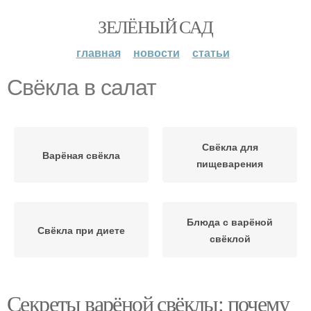
ЗЕЛЁНЫЙ САД
главная
новости
статьи
Свёкла в салат
Свёкла для
Варёная свёкла
пищеварения
Блюда с варёной
Свёкла при диете
свёклой
Секреты варёной свёклы: почему