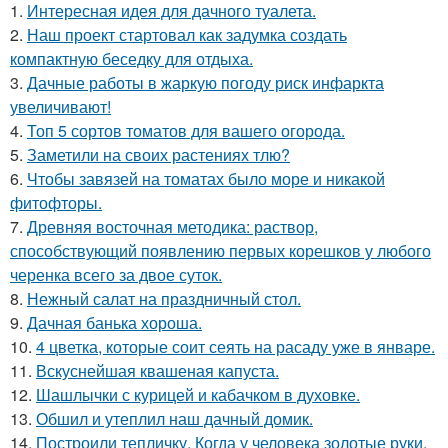
1.
Интересная идея для дачного туалета.
2.
Наш проект стартовал как задумка создать
компактную беседку для отдыха.
3.
Дачные работы в жаркую погоду риск инфаркта
увеличивают!
4.
Топ 5 сортов томатов для вашего огорода.
5.
Заметили на своих растениях тлю?
6.
Чтобы завязей на томатах было море и никакой
фитофторы.
7.
Древняя восточная методика: раствор,
способствующий появлению первых корешков у любого
черенка всего за двое суток.
8.
Нежный салат на праздничный стол.
9.
Дачная банька хороша.
10.
4 цветка, которые соит сеять на расаду уже в январе.
11.
Вскуснейшая квашеная капуста.
12.
Шашлычки с курицей и кабачком в духовке.
13.
Обшил и утеплил наш дачный домик.
14.
Построили тепличку. Когда у человека золотые руки.