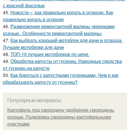
с красной фасолью
45.
Новости », как правильно копать в огороде. Как
правильно копать в огороде
46.
Размножение ремонтантной малины черенками
осенью.. Особенности ремонтантной малины:
47.
Как выбрать хороший мотоблок для дачи и огорода.
Лучшие мотоблоки для дачи
48.
ТОП-10 лучших мотоблоков по цене.
49.
Обработка капусты от гусениц. Народные средства
от гусениц на капусте
50.
Как бороться с капустными гусеницами. Чем и как
обрабатывать капусту от гусениц?
Популярные материалы
Картофель под смородину удобрение смородины
осенью. Подкормка смородины картофельными
очистками