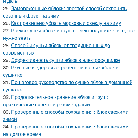
и даты
25.
Замороженные яблоки: простой способ сохранить
сезонный фрукт на зиму
26.
Как правильно убрать морковь и свеклу на зиму
27.
Время сушки яблок и груш в электросушилке: все, что
нужно знать
28.
Способы сушки яблок: от традиционных до
современных
29.
Эффективность сушки яблок в электросушилке
30.
Вкусные и здоровые: рецепт чипсов из яблок в
сушилке
31.
Пошаговое руководство по сушке яблок в домашней
сушилке
32.
Продолжительное хранение яблок и груш:
практические советы и рекомендации
33.
Проверенные способы сохранения яблок свежими
зимой
34.
Проверенные способы сохранения яблок свежими
на долгое время