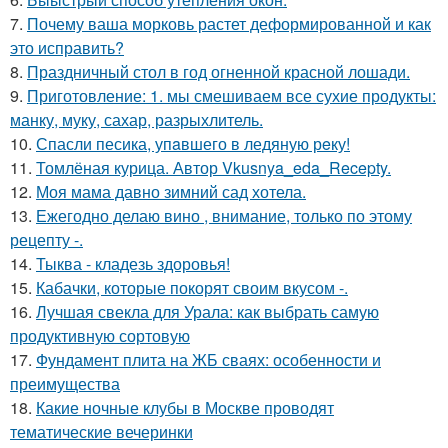
7.
Почему ваша морковь растет деформированной и как
это исправить?
8.
Праздничный стол в год огненной красной лошади.
9.
Приготовление: 1. мы смешиваем все сухие продукты:
манку, муку, сахар, разрыхлитель.
10.
Спасли песика, упaвшего в ледяную рeку!
11.
Томлёная курица. Автор Vkusnya_eda_Recepty.
12.
Моя мама давно зимний сад хотела.
13.
Ежегодно делаю вино , внимание, только по этому
рецепту -.
14.
Тыква - кладезь здоровья!
15.
Кабачки, которые покорят своим вкусом -.
16.
Лучшая свекла для Урала: как выбрать самую
продуктивную сортовую
17.
Фундамент плита на ЖБ сваях: особенности и
преимущества
18.
Какие ночные клубы в Москве проводят
тематические вечеринки