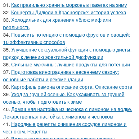
31.
Как правильно хранить морковь в пакетах на зиму
32.
Концерты Дидюли в Красноярске: история успеха
33.
Холодильник для хранения яблок: миф или
реальность
34.
Повысить потенцию с помощью фруктов и овощей:
10 эффективных способов
35.
Улучшение сексуальной функции с помощью диеты:
подход к лечению эректильной дисфункции
36.
Сильные мужчины: лучшие продукты для потенции
37.
Подготовка виноградника к весеннему сезону:
основные работы и рекомендации
38.
Картофель рамона описание сорта. Описание сорта
39.
Уход за грушей осенью. Как ухаживать за грушей
осенью, чтобы подготовить к зиме
40.
Домашняя настойка из чеснока с лимоном на водке.
Лекарственная настойка с лимоном и чесноком
41.
Народные рецепты очищения сосудов лимоном и
чесноком. Рецепты
42.
Вода с лимоном и чесноком снижает уровень