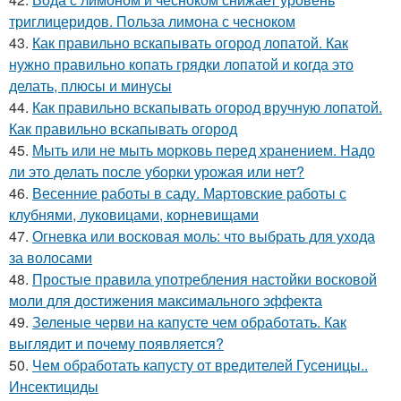
триглицеридов. Польза лимона с чесноком
43.
Как правильно вскапывать огород лопатой. Как
нужно правильно копать грядки лопатой и когда это
делать, плюсы и минусы
44.
Как правильно вскапывать огород вручную лопатой.
Как правильно вскапывать огород
45.
Мыть или не мыть морковь перед хранением. Надо
ли это делать после уборки урожая или нет?
46.
Весенние работы в саду. Мартовские работы с
клубнями, луковицами, корневищами
47.
Огневка или восковая моль: что выбрать для ухода
за волосами
48.
Простые правила употребления настойки восковой
моли для достижения максимального эффекта
49.
Зеленые черви на капусте чем обработать. Как
выглядит и почему появляется?
50.
Чем обработать капусту от вредителей Гусеницы..
Инсектициды