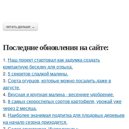
читать дальше →
Последние обновления на сайте:
1.
Наш проект стартовал как задумка создать
компактную беседку для отдыха.
2.
5 секретов сладкой малины.
3.
Сорта огурцов, которые можно посадить даже в
августе.
4.
Вкусная и крупная малина - весеннее удобрение.
5.
8 самых скороспелых сортов картофеля, урожай уже
через 2 месяца.
6.
Наиболее значимая подпитка для плодовых деревьев
на начало сезона приходится.
7.
Салат аристократ. Ингредиенты: