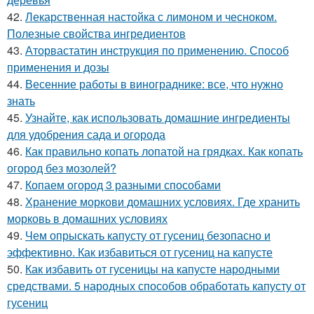
42.
Лекарственная настойка с лимоном и чесноком.
Полезные свойства ингредиентов
43.
Аторвастатин инструкция по применению. Способ
применения и дозы
44.
Весенние работы в винограднике: все, что нужно
знать
45.
Узнайте, как использовать домашние ингредиенты
для удобрения сада и огорода
46.
Как правильно копать лопатой на грядках. Как копать
огород без мозолей?
47.
Копаем огород 3 разными способами
48.
Хранение моркови домашних условиях. Где хранить
морковь в домашних условиях
49.
Чем опрыскать капусту от гусениц безопасно и
эффективно. Как избавиться от гусениц на капусте
50.
Как избавить от гусеницы на капусте народными
средствами. 5 народных способов обработать капусту от
гусениц