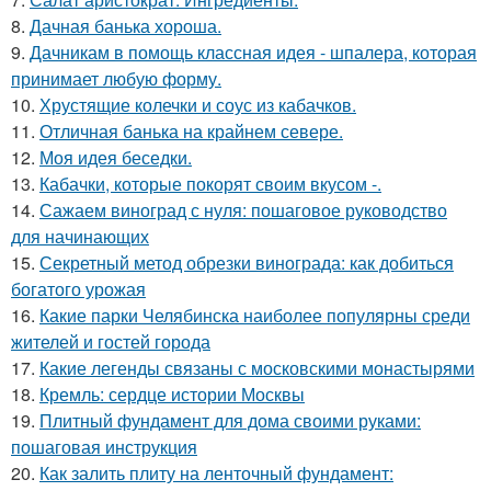
8.
Дачная банька хороша.
9.
Дачникам в помощь классная идея - шпалера, которая
принимает любую форму.
10.
Хрустящие колечки и соус из кабачков.
11.
Отличная банька на крайнем севере.
12.
Моя идея беседки.
13.
Кабачки, которые покорят своим вкусом -.
14.
Сажаем виноград с нуля: пошаговое руководство
для начинающих
15.
Секретный метод обрезки винограда: как добиться
богатого урожая
16.
Какие парки Челябинска наиболее популярны среди
жителей и гостей города
17.
Какие легенды связаны с московскими монастырями
18.
Кремль: сердце истории Москвы
19.
Плитный фундамент для дома своими руками:
пошаговая инструкция
20.
Как залить плиту на ленточный фундамент: