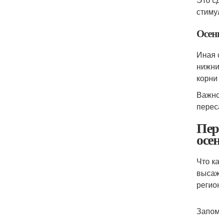
стиму
Осен
Иная 
нижни
корни
Важно
перес
Пер
осе
Что к
высаж
регио
Запом