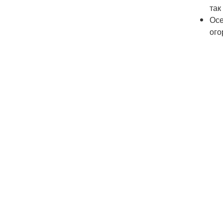
так
Осе
ого