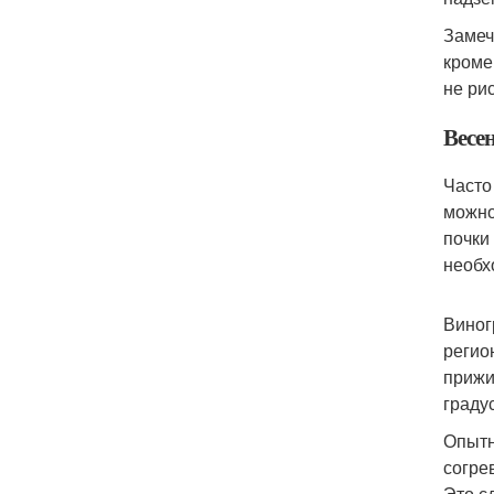
Замеч
кроме
не рис
Весе
Часто
можно
почки
необх
Виног
регио
прижи
граду
Опытн
согре
Это с