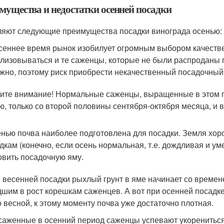
мущества и недостатки осенней посадки
яют следующие преимущества посадки винограда осенью:
сеннее время рынок изобилует огромным выбором качестве
лизовываться и те саженцы, которые не были распроданы 
жно, поэтому риск приобрести некачественный посадочный
ите внимание! Нормальные саженцы, выращенные в этом го
ю, только со второй половины сентября-октября месяца, и в
нью почва наиболее подготовлена для посадки. Земля хор
дкам (конечно, если осень нормальная, т.е. дождливая и у
овить посадочную яму.
 весенней посадки рыхлый грунт в яме начинает со времене
шим в рост корешкам саженцев. А вот при осенней посадк
о весной, к этому моменту почва уже достаточно плотная.
аженные в осенний период саженцы успевают укорениться 