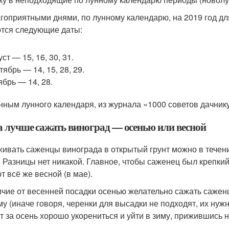
гоприятными днями, по лунному календарю, на 2019 год дл
тся следующие даты:
уст — 15, 16, 30, 31.
тябрь — 14, 15, 28, 29.
ябрь — 14, 28.
нным лунного календаря, из журнала «1000 советов дачнику
а лучше сажать виноград — осенью или весной
ивать саженцы винограда в открытый грунт можно в течение
. Разницы нет никакой. Главное, чтобы саженец был крепки
т всё же весной (в мае).
ичие от весенней посадки осенью желательно сажать саже
му (иначе говоря, черенки для высадки не подходят, их нуж
т за осень хорошо укорениться и уйти в зиму, прижившись 