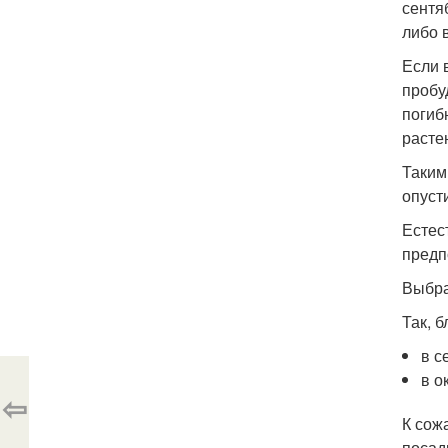
сентя
либо 
Если 
пробу
погиб
расте
Таким
опуст
Естес
предп
Выбра
Так, 
в с
в о
⇦
К сож
посад