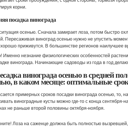
лируя корни.
няя посадка винограда
ситуация осенью. Сначала замирает лоза, потом быстро охл
й. Пересаживая виноград осенью нужно не упустить момент,
 хорошо приживутся. В большинстве регионов наилучшее в
! Именно незнание физиологических особенностей растени
адке винограда. Начинающие садоводы из года в год делают
есадка винограда осенью в средней пол
нью, в каком месяце: оптимальные сро
асается примерных сроков посадки винограда осенью, то, н
ивать виноградные кусты можно где-то с конца сентября-на
нах не раньше второй половины октября-ноября.
ните! Лоза на саженце должна быть полностью вызревшей, а