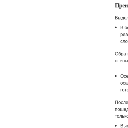
Преи
Выдел
В о
реа
сло
Обрат
осень
Осе
оса
гот
После
пошед
тольк
Выс