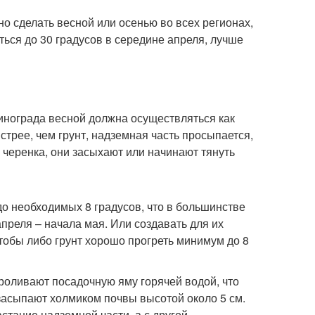
о сделать весной или осенью во всех регионах,
ться до 30 градусов в середине апреля, лучше
инограда весной должна осуществляться как
трее, чем грунт, надземная часть просыпается,
черенка, они засыхают или начинают тянуть
до необходимых 8 градусов, что в большинстве
преля – начала мая. Или создавать для их
тобы либо грунт хорошо прогреть минимум до 8
роливают посадочную яму горячей водой, что
о засыпают холмиком почвы высотой около 5 см.
стание надземной части, а с другой –