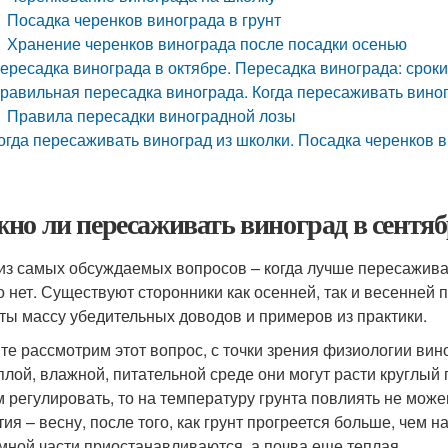
Посадка черенков винограда в грунт
Хранение черенков винограда после посадки осенью
ересадка винограда в октябре. Пересадка винограда: срок
равильная пересадка винограда. Когда пересаживать вино
Правила пересадки виноградной лозы
огда пересаживать виноград из школки. Посадка черенков в
но ли пересаживать виноград в сентяб
из самых обсуждаемых вопросов – когда лучше пересаживат
о нет. Существуют сторонники как осенней, так и весенней 
ты массу убедительных доводов и примеров из практики.
те рассмотрим этот вопрос, с точки зрения физиологии вино
еплой, влажной, питательной среде они могут расти круглый
 регулировать, то на температуру грунта повлиять не може
ия – весну, после того, как грунт прогреется больше, чем н
мной части приостанавливаются, а почва еще теплая.