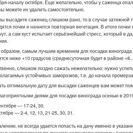
бря-началу октября. Еще желательно, чтобы у саженца опал
вы можете их удалить самостоятельно.
вы высадите саженец слишком рано, то в случае затяжной те
дятся почки и начнется повторная вегетация. В итоге почк
нут, а сам куст испытает серьёзнейший стресс, который в 
ния.
 образом, самым лучшим временем для посадки винограда о
ится ниже +10 градусов (среднесуточная будет в районе +8..
твенно, слишком поздно сажать нежелательно: нужно успеть
олагаемых устойчивых заморозков, т.е. до начала промерз
ть оптимальную дату для высадки саженцев вам может пом
благоприятными днями для посадки винограда осенью в 2019
ентябре — 17-24, 30.
ктябре — 2-4, 12, 13, 21-25, 30, 31.
алению, не всегда удается попасть на дачу именно в указа
ку в неподходящие по лунному календарю периоды (новолу