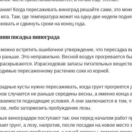
ание! Когда пересаживать виноград решайте сами, это можн
 юга. Там, где температура может на одну-две недели подня
ковать и сдвинуть сроки на конец года.
нняя посадка винограда
 можно встретить ошибочное утверждение, что пересадка в
 раньше. Это неправильно. Весной воздух прогревается быс
 раскрываются. Израсходовав запасы питательных веществ 
одимые пересаженному растению соки из корней.
радные кусты нужно пересаживать, когда грунт прогреется 
нов случается не раньше середины весны, а именно конца а
ваемости подходящие условия. А они заключаются в том, ч
сов, либо затормозить пробуждение лозы.
ые виноградари поступают так: они перед началом работ п
вает грунт, а лозу, напротив, после посадки на новое мест
двигает сроки пробуждения, с одной стороны, тормозя прора