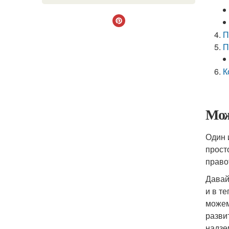
П
П
К
Мож
Один 
прост
право
Давай
и в т
можем
развит
надзе