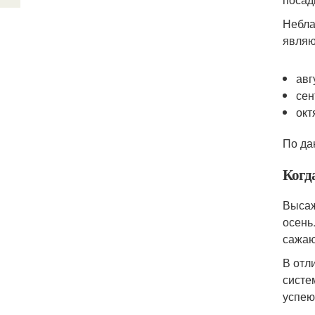
Небла
являю
авг
сен
окт
По да
Когд
Высаж
осень
сажаю
В отл
систе
успею