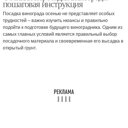
пошаговая инструкция
пересадке
Посадка винограда осенью не представляет особых
трудностей – важно изучить нюансы и правильно
подойти к подготовке будущего виноградника. Одним из
Расстояние для посадки
Осенний виноград
самых главных условий является правильный выбор
посадочного материала и своевременная его высадка в
открытый грунт.
Место для посадки
Виноград для посадки
Виноград перед
Посадка в грунт
посадкой
Яблони для посадки
Инструкция по посадке