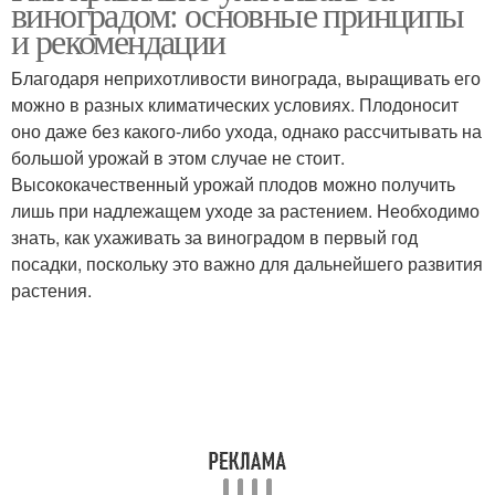
виноградом: основные принципы
и рекомендации
Благодаря неприхотливости винограда, выращивать его
можно в разных климатических условиях. Плодоносит
Осенний посадка
Весенняя посадка
оно даже без какого-либо ухода, однако рассчитывать на
большой урожай в этом случае не стоит.
Высококачественный урожай плодов можно получить
лишь при надлежащем уходе за растением. Необходимо
Весенний посадка
Почвы под рассаду
знать, как ухаживать за виноградом в первый год
посадки, поскольку это важно для дальнейшего развития
растения.
Почва для рассады
Плодородная почва
Почва для посева
Почва для пикировки