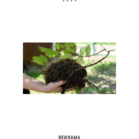
Почвы для томатов
Места для посадки
Почвы для осенней
Почвы под картофель
посадки
Почвы под посадку
Почвы для клубники
Почвы под клубнику
Земли для посадки