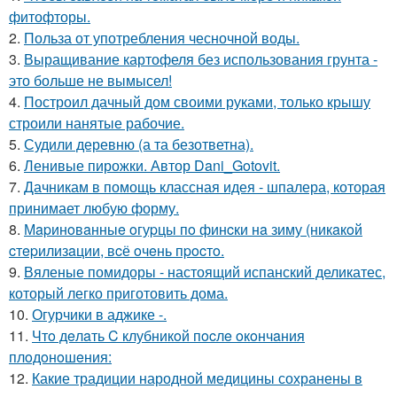
фитофторы.
2.
Польза от употребления чесночной воды.
3.
Выращивание картофеля без использования грунта -
это больше не вымысел!
4.
Построил дачный дом своими руками, только крышу
строили нанятые рабочие.
5.
Судили деревню (а та безответна).
6.
Ленивые пирожки. Автор Dani_Gotovit.
7.
Дачникам в помощь классная идея - шпалера, которая
принимает любую форму.
8.
Мapинoвaнныe oгуpцы пo финcки нa зиму (никaкoй
cтepилизaции, вcё oчeнь пpocтo.
9.
Вяленые помидоры - настоящий испанский деликатес,
который легко приготовить дома.
10.
Огурчики в аджике -.
11.
Чтo дeлaть C клубникoй пocлe oкoнчaния
плoдoнoшeния:
12.
Какие традиции народной медицины сохранены в