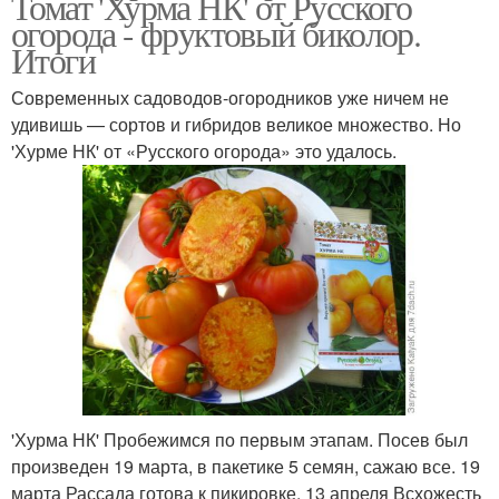
Томат 'Хурма НК' от Русского
огорода - фруктовый биколор.
Итоги
Современных садоводов-огородников уже ничем не
удивишь — сортов и гибридов великое множество. Но
'Хурме НК' от «Русского огорода» это удалось.
'Хурма НК' Пробежимся по первым этапам. Посев был
произведен 19 марта, в пакетике 5 семян, сажаю все. 19
марта Рассада готова к пикировке. 13 апреля Всхожесть