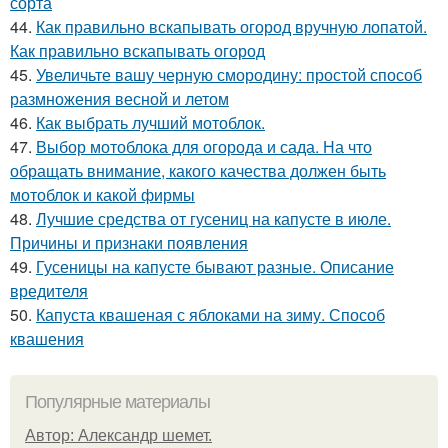
сорта
44.
Как правильно вскапывать огород вручную лопатой.
Как правильно вскапывать огород
45.
Увеличьте вашу черную смородину: простой способ
размножения весной и летом
46.
Как выбрать лучший мотоблок.
47.
Выбор мотоблока для огорода и сада. На что
обращать внимание, какого качества должен быть
мотоблок и какой фирмы
48.
Лучшие средства от гусениц на капусте в июле.
Причины и признаки появления
49.
Гусеницы на капусте бывают разные. Описание
вредителя
50.
Капуста квашеная с яблоками на зиму. Способ
квашения
Популярные материалы
Автор: Александр шемет.