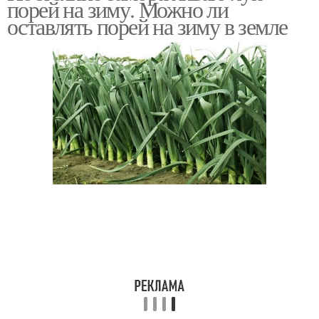
порей на зиму. Можно ли
добавлением
порей
оставлять порей на зиму в земле
Подвал на зиму
Лук-порей на второй