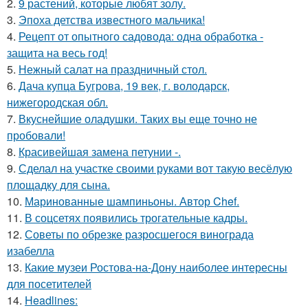
2.
9 растений, которые любят золу.
3.
Эпоха детства известного мальчика!
4.
Рецепт от опытного садовода: одна обработка -
защита на весь год!
5.
Нежный салат на праздничный стол.
6.
Дача купца Бугрова, 19 век, г. володарск,
нижегородская обл.
7.
Вкуснейшие оладушки. Таких вы еще точно не
пробовали!
8.
Красивейшая замена петунии -.
9.
Сделал на участке своими руками вот такую весёлую
площадку для сына.
10.
Маринованные шампиньоны. Автор Chef.
11.
В соцсетях появились трогательные кадры.
12.
Советы по обрезке разросшегося винограда
изабелла
13.
Какие музеи Ростова-на-Дону наиболее интересны
для посетителей
14.
Headlines: