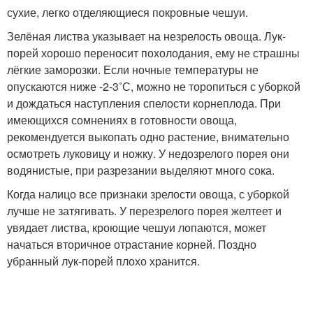
сухие, легко отделяющиеся покровные чешуи.
Зелёная листва указывает на незрелость овоща. Лук-
порей хорошо переносит похолодания, ему не страшны
лёгкие заморозки. Если ночные температуры не
опускаются ниже -2-3˚С, можно не торопиться с уборкой
и дождаться наступления спелости корнеплода. При
имеющихся сомнениях в готовности овоща,
рекомендуется выкопать одно растение, внимательно
осмотреть луковицу и ножку. У недозрелого порея они
водянистые, при разрезании выделяют много сока.
Когда налицо все признаки зрелости овоща, с уборкой
лучше не затягивать. У перезрелого порея желтеет и
увядает листва, кроющие чешуи лопаются, может
начаться вторичное отрастание корней. Поздно
убранный лук-порей плохо хранится.