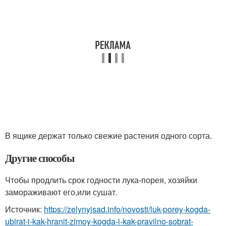
В ящике держат только свежие растения одного сорта.
Другие способы
Чтобы продлить срок годности лука-порея, хозяйки
замораживают его,или сушат.
Источник:
https://zelynyjsad.info/novosti/luk-porey-kogda-
ubirat-i-kak-hranit-zimoy-kogda-i-kak-pravilno-sobrat-