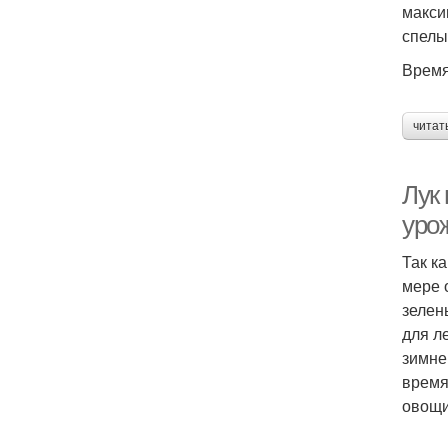
макси
спелы
Время
читат
Лук 
уро
Так к
мере 
зелен
для л
зимне
время
овощи