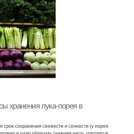
сы хранения лука-порея в
я срок сохранения свежести и сочности (у порея
можно и надо обрезать (нижняя часть срезается