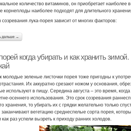
мальное количество витаминов, он приобретает наиболее 
е корнеплоды наиболее подходят для длительного хранени
 созревания лука-порея зависит от многих факторов:
ь дальше →
порей когда убирать и как хранить зимой.
жай
ак молодые зеленые листочки порея тоже пригодны к употр
отрастания. Их аккуратно срезают ножом у основания, обр
ые используют в пищу. Середина августа – это время, когд
етне-осеннего использования. Это срок созревания раннес
го хранения, то убирать их с грядки желательно только спус
 заканчивают вегетацию среднеспелые сорта порея, котор
 как раз успели вызреть к приходу ранних холодов.