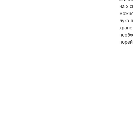
на 2 
можно
лука-
хране
необх
порей