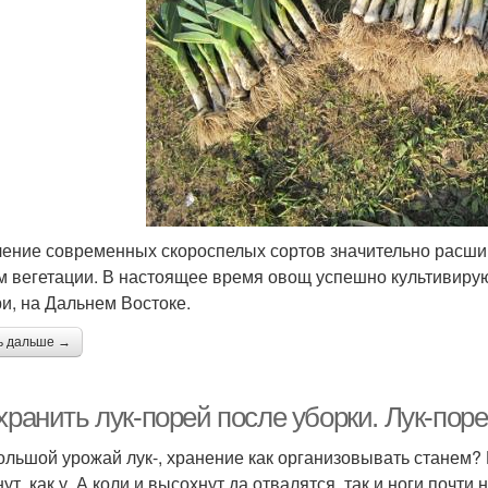
ение современных скороспелых сортов значительно расши
м вегетации. В настоящее время овощ успешно культивируют
и, на Дальнем Востоке.
ь дальше →
хранить лук-порей после уборки. Лук-поре
ольшой урожай лук-, хранение как организовывать станем? 
ут, как у. А коли и высохнут да отвалятся, так и ноги почти 