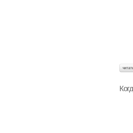
читат
Когд