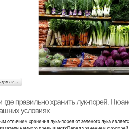
ь дальше →
и где правильно хранить лук-порей. Нюан
ашних условиях
ым отличием хранения лука-порея от зеленого лука являетс
оказатели намного превышают);Перед хранением лук-порей 