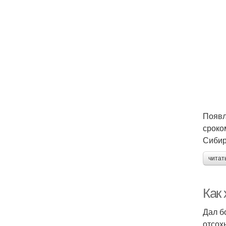
Появл
сроко
Сибир
читат
Как 
Дал б
отсохн