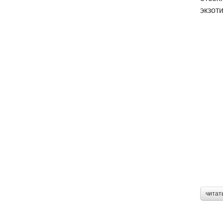
экзот
читат