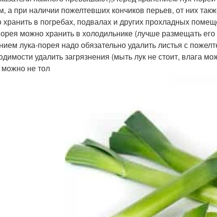
см, а при наличии пожелтевших кончиков перьев, от них та
 хранить в погребах, подвалах и других прохладных поме
порея можно хранить в холодильнике (лучше размещать его 
нием лука-порея надо обязательно удалить листья с пожел
одимости удалить загрязнения (мыть лук не стоит, влага мож
 можно не тол