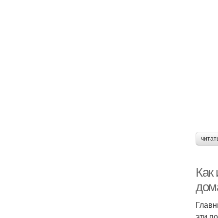
читат
Как 
дом
Главн
эти п