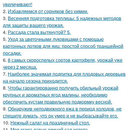
увеличивают!
2.
Избавляемся от сорняков без химии.
3.
Весенняя подготовка теплицы: 5 надежных методов
для защиты вашего урожая.
4.
Рассада стала вытянутой? 5.
5.
Уход за цветочными луковицами с помощью
картонных лотков для яиц: простой способ траншейной
посадки.
6.
8 самых скороспелых сортов картофеля, урожай уже
через 2 месяца.
7.
Наиболее значимая подпитка для плодовых деревьев
на начало сезона приходится.
8.
Чтобы гарантированно получить обильный урожай
крупных и ароматных ягод малины, необходимо
обеспечить кустам правильную подкормку весной.
9.
Обнаружив неподвижного ежа в период холодов, не
спешите думать, что он умер и не выбрасывайте его.
10.
Нежный салат на праздничный стол.
11.
Моя мама давно зимний сад хотела.