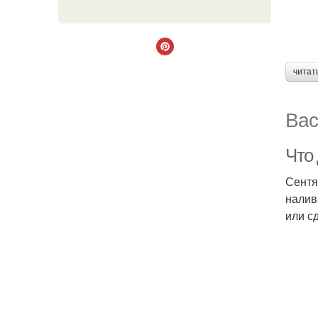
читат
Вас
Что
Сентя
налив
или сд