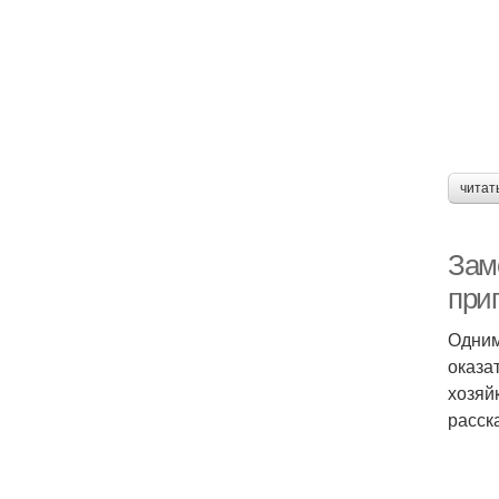
читат
Зам
приг
Одним
оказа
хозяй
расск