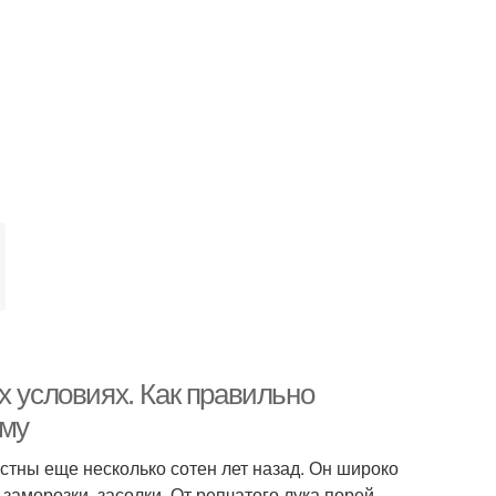
х условиях. Как правильно
иму
стны еще несколько сотен лет назад. Он широко
заморозки, засолки. От репчатого лука порей