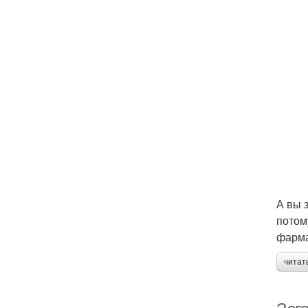
А вы 
потом
фарма
читат