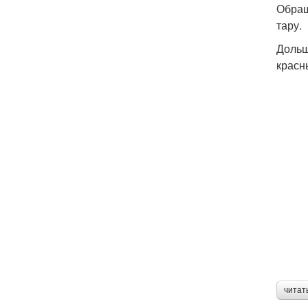
Обращ
тару.
Дольш
красн
читат