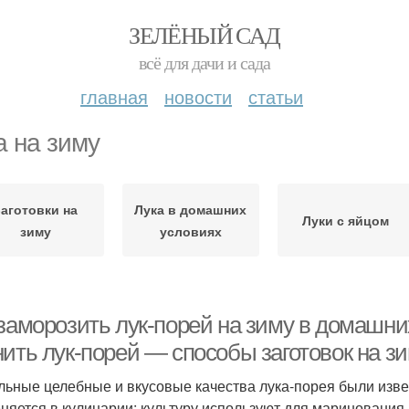
ЗЕЛЁНЫЙ САД
всё для дачи и сада
главная
новости
статьи
а на зиму
Заготовки на
Лука в домашних
Луки с яйцом
зиму
условиях
 заморозить лук-порей на зиму в домашни
нить лук-порей — способы заготовок на з
льные целебные и вкусовые качества лука-порея были изве
няется в кулинарии: культуру используют для маринования, 