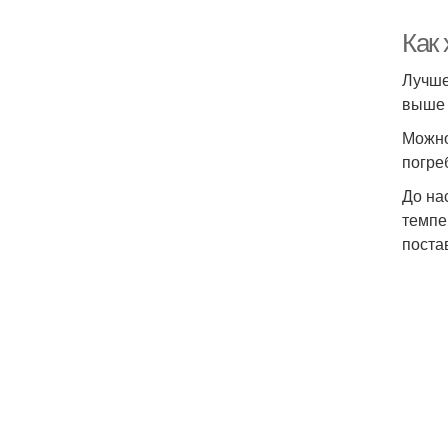
Как
Лучше
выше 
Можно
погре
До на
темпе
поста