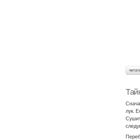
читат
Тайн
Снача
лук. 
Сушит
следу
Переб