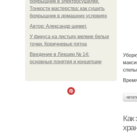
боярышник в электросушилке.
Тонкости мастерства: как сушить
боярышник в домашних условиях
Автор: Александр шемет.
У фикуса на листьях мелкие белые
точки. Коричневые пятна
Уборк
Введение в Лекцию № 14:
макси
основные понятия и концепции
спелы
Время
читат
Как
хра