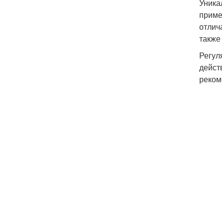
Уника
приме
отлич
также
Регул
дейст
реком