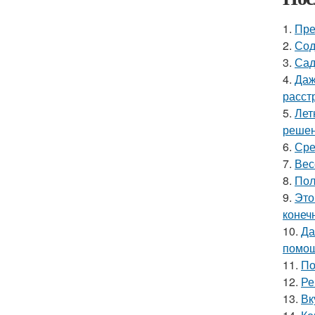
1.
Пре
2.
Сод
3.
Сад
4.
Даж
расст
5.
Лет
решен
6.
Сре
7.
Вес
8.
Пол
9.
Это
конеч
10.
Да
помощ
11.
По
12.
Ре
13.
Вк