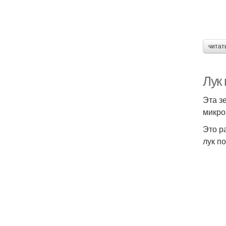
читат
Лук 
Эта з
микро
Это р
лук п