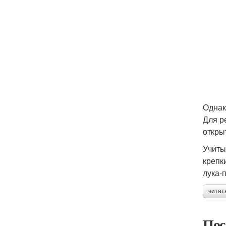
Однак
Для р
откры
Учиты
крепк
лука-п
читат
Пос