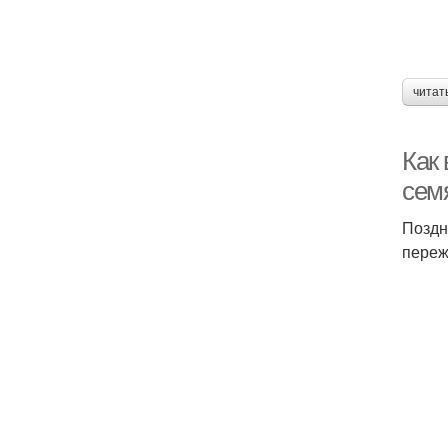
читат
Как
сем
Поздн
переж