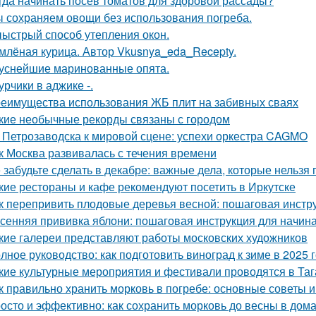
гда начинать посев томатов для здоровой рассады?
 сохраняем овощи без использования погреба.
ыстрый способ утепления окон.
млёная курица. Автор Vkusnya_eda_Recepty.
уснейшие маринованные опята.
урчики в аджике -.
еимущества использования ЖБ плит на забивных сваях
кие необычные рекорды связаны с городом
 Петрозаводска к мировой сцене: успехи оркестра CAGMO
к Москва развивалась с течения времени
 забудьте сделать в декабре: важные дела, которые нельзя 
кие рестораны и кафе рекомендуют посетить в Иркутске
к перепривить плодовые деревья весной: пошаговая инстр
сенняя прививка яблони: пошаговая инструкция для начи
кие галереи представляют работы московских художников
лное руководство: как подготовить виноград к зиме в 2025 
кие культурные мероприятия и фестивали проводятся в Таг
к правильно хранить морковь в погребе: основные советы 
осто и эффективно: как сохранить морковь до весны в дом