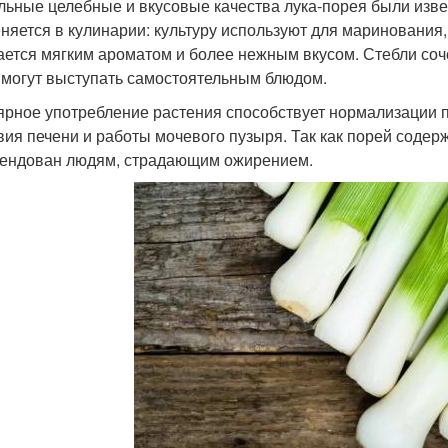
льные целебные и вкусовые качества лука-порея были изве
няется в кулинарии: культуру используют для маринования, 
ается мягким ароматом и более нежным вкусом. Стебли соч
 могут выступать самостоятельным блюдом.
ярное употребление растения способствует нормализации
вия печени и работы мочевого пузыря. Так как порей содер
ендован людям, страдающим ожирением.