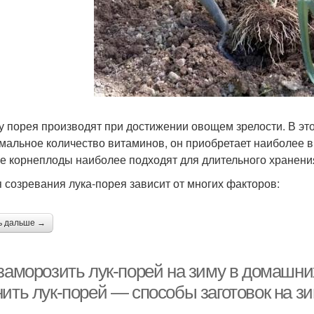
у порея производят при достижении овощем зрелости. В это
мальное количество витаминов, он приобретает наиболее 
е корнеплоды наиболее подходят для длительного хранени
 созревания лука-порея зависит от многих факторов:
ь дальше →
 заморозить лук-порей на зиму в домашни
нить лук-порей — способы заготовок на з