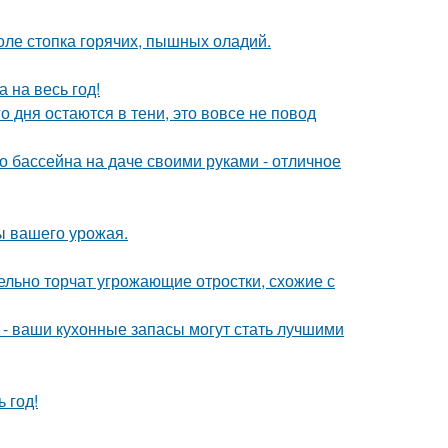
толе стопка горячих, пышных оладий.
 на весь год!
о дня остаются в тени, это вовсе не повод
о бассейна на даче своими руками - отличное
ы вашего урожая.
тельно торчат угрожающие отростки, схожие с
 - ваши кухонные запасы могут стать лучшими
 год!