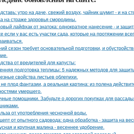
дставь: утро на даче, свежий воздух, чайник шумит - и на с
а на страже здоровья смородины.
овый лайфхак от знатока: однократное нанесение - и защита
е если у вас есть участки сада, которые на протяжении всег
раиваться.
ний сезон требует основательной подготовки, и обустройств
ие.
дства от вредителей для капусты:
енняя подготовка теплицы: 5 надежных методов для защит
езные свойства листьев облепихи.
 не плод фантазии, а реальная картина: из полена действи
ностями умершего.
чные помощники. Забудьте о дорогих покупках для рассады
никами.
льза от употребления чесночной воды.
цепт от опытного садовода: одна обработка - защита на весь
усная и крупная малина - весеннее удобрение.