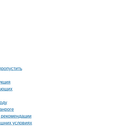
пропустить
укция
нающих
году
анроге
и рекомендации
ашних условиях