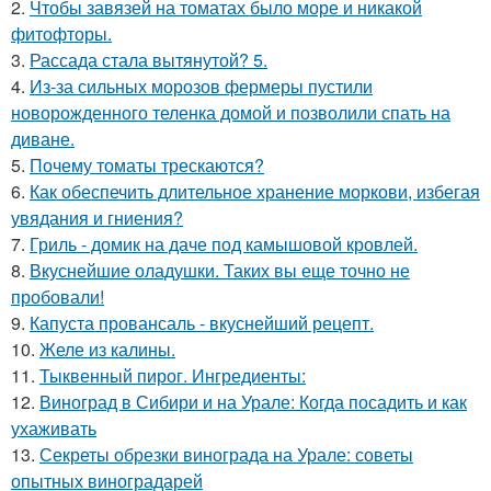
2.
Чтобы завязей на томатах было море и никакой
фитофторы.
3.
Рассада стала вытянутой? 5.
4.
Из-за сильных морозов фермеры пустили
новорожденного теленка домой и позволили спать на
диване.
5.
Почему томаты трескаются?
6.
Как обеспечить длительное хранение моркови, избегая
увядания и гниения?
7.
Гриль - домик на даче под камышовой кровлей.
8.
Вкуснейшие оладушки. Таких вы еще точно не
пробовали!
9.
Капуста провансаль - вкуснейший рецепт.
10.
Желе из калины.
11.
Тыквенный пирог. Ингредиенты:
12.
Виноград в Сибири и на Урале: Когда посадить и как
ухаживать
13.
Секреты обрезки винограда на Урале: советы
опытных виноградарей