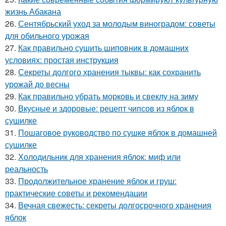
жизнь Абакана
26.
Сентябрьский уход за молодым виноградом: советы
для обильного урожая
27.
Как правильно сушить шиповник в домашних
условиях: простая инструкция
28.
Секреты долгого хранения тыквы: как сохранить
урожай до весны
29.
Как правильно убрать морковь и свеклу на зиму
30.
Вкусные и здоровые: рецепт чипсов из яблок в
сушилке
31.
Пошаговое руководство по сушке яблок в домашней
сушилке
32.
Холодильник для хранения яблок: миф или
реальность
33.
Продолжительное хранение яблок и груш:
практические советы и рекомендации
34.
Вечная свежесть: секреты долгосрочного хранения
яблок