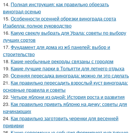
14.
Полная инструкция: как правильно обрезать
виноград осенью
15.
Особенности осенней обрезки винограда сорта
Изабелла: полное руководство
16.
Какую свеклу выбрать для Урала: советы по выбору
лучших сортов
17.
Фундамент для дома из жб панелей: выбор и
строительство
18.
Какие необычные рекорды связаны с городом
19.
Какие лучшие парки в Тольятти для летнего отдыха
20.
Осенняя пересадка винограда: можно ли это сделать
21.
Как правильно пересадить взрослый куст винограда:
основные правила и советы
22.
Четыре яблони из одной: История роста и развития
23.
Как правильно привить яблоню на дичку: советы для
начинающих
24.
Как правильно заготовить черенки для весенней
прививки
25.
Какие современные события формируют культурную