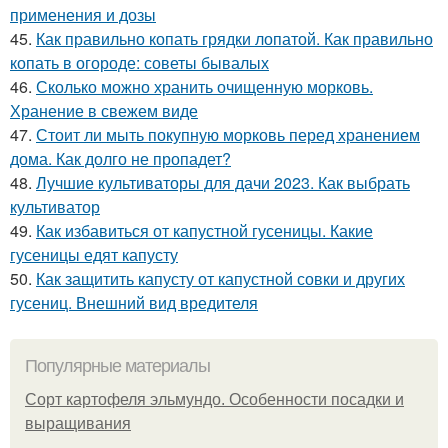
применения и дозы
45.
Как правильно копать грядки лопатой. Как правильно
копать в огороде: советы бывалых
46.
Сколько можно хранить очищенную морковь.
Хранение в свежем виде
47.
Стоит ли мыть покупную морковь перед хранением
дома. Как долго не пропадет?
48.
Лучшие культиваторы для дачи 2023. Как выбрать
культиватор
49.
Как избавиться от капустной гусеницы. Какие
гусеницы едят капусту
50.
Как защитить капусту от капустной совки и других
гусениц. Внешний вид вредителя
Популярные материалы
Сорт картофеля эльмундо. Особенности посадки и
выращивания