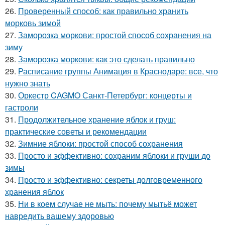
26.
Проверенный способ: как правильно хранить
морковь зимой
27.
Заморозка моркови: простой способ сохранения на
зиму
28.
Заморозка моркови: как это сделать правильно
29.
Расписание группы Анимация в Краснодаре: все, что
нужно знать
30.
Оркестр CAGMO Санкт-Петербург: концерты и
гастроли
31.
Продолжительное хранение яблок и груш:
практические советы и рекомендации
32.
Зимние яблоки: простой способ сохранения
33.
Просто и эффективно: сохраним яблоки и груши до
зимы
34.
Просто и эффективно: секреты долговременного
хранения яблок
35.
Ни в коем случае не мыть: почему мытьё может
навредить вашему здоровью