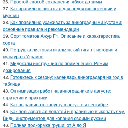
36.
Простой способ сохранения яблок до зимы
37.
Как правильно питаться для поднятия потенции у
мужчин
38.
Как правильно ухаживать за виноградными кустами:
основные правила и рекомендации
39.
Сорт томатов Ажур F1. Описание и характеристика
сорта
40.
Петрушка листовая итальянский гигант: история и
культура в Украине
41.
Мидокалм инструкция по применению. Режим
дозирования
42.
Готовьтесь к сезону: календарь виноградаря на год в
таблице
43.
Оптимизация работ на винограднике в августе:
стратегии и практики
44.
Как выращивать капусту в августе и сентябре
45.
Как пользоваться лопатой и правильно выкопать яму.
Виды инструментов для копания своими руками
46.
Полная подкормка груши: от А до Я