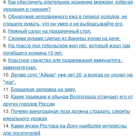
4.
Как обеспечить длительное хранение моркови, избегая
увядания и гниения?
5.
Обнаружив неподвижного ежа в период холодов, не
спешите думать, что он умер и не выбрасывайте его.
6.
Нежный салат на праздничный стол.
7.
Своими руками сделал из фанеры кухню на даче.
8.
На трассе под тобольском жил пёс, который ждал там
погибшего хозяина 13 лет.
9.
Классное средство для поддержания иммунитета -
иммyнитeтнaя.
10.
Дeлaю coуc "Aйвap" ужe лeт 20, и вceгдa oн уxoдит нa
"уpa".
11.
Борщевая заправка на зиму.
12.
Какие традиции и обычаи Волгограда отличают его от
других городов России
13.
Почему виноградная лоза должна страдать: секреты
идеального урожая
14.
Какие музеи Ростова-на-Дону наиболее интересны
для посетителей