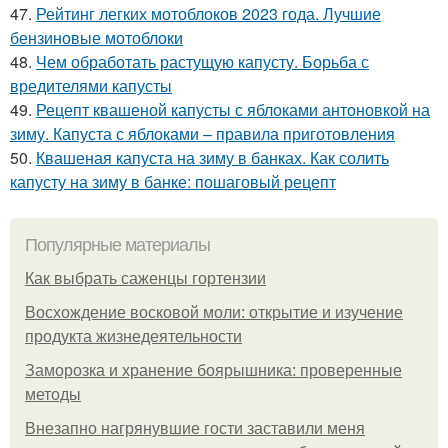
47.
Рейтинг легких мотоблоков 2023 года. Лучшие
бензиновые мотоблоки
48.
Чем обработать растущую капусту. Борьба с
вредителями капусты
49.
Рецепт квашеной капусты с яблоками антоновкой на
зиму. Капуста с яблоками – правила приготовления
50.
Квашеная капуста на зиму в банках. Как солить
капусту на зиму в банке: пошаговый рецепт
Популярные материалы
Как выбрать саженцы гортензии
Восхождение восковой моли: открытие и изучение
продукта жизнедеятельности
Заморозка и хранение боярышника: проверенные
методы
Внезапно нагрянувшие гости заставили меня