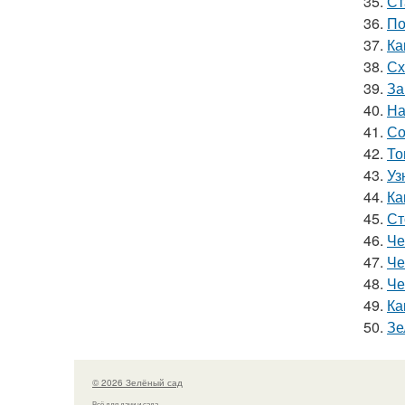
35.
Ст
36.
По
37.
Ка
38.
Сх
39.
За
40.
На
41.
Со
42.
То
43.
Уз
44.
Ка
45.
Ст
46.
Че
47.
Че
48.
Че
49.
Ка
50.
Зе
© 2026 Зелёный сад
Всё для дачи и сада