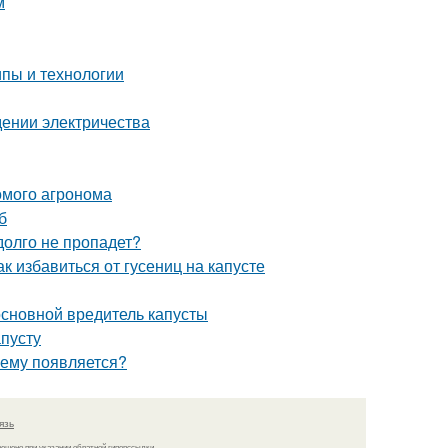
м
пы и технологии
едении электричества
комого агронома
б
долго не пропадет?
к избавиться от гусениц на капусте
 основной вредитель капусты
апусту
чему появляется?
язь
решено при указании обратной гиперссылки.