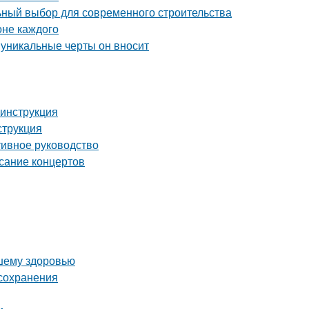
ный выбор для современного строительства
оне каждого
 уникальные черты он вносит
 инструкция
струкция
тивное руководство
исание концертов
ашему здоровью
 сохранения