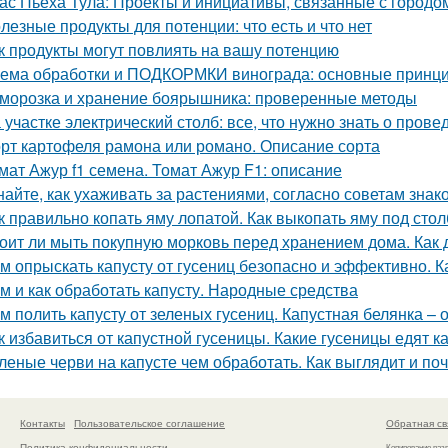
ас Пьеха Тула: Проекты и инициативы, связанные с городо
лезные продукты для потенции: что есть и что нет
к продукты могут повлиять на вашу потенцию
ема обработки и ПОДКОРМКИ винограда: основные принци
морозка и хранение боярышника: проверенные методы
 участке электрический столб: все, что нужно знать о пров
рт картофеля рамона или романо. Описание сорта
мат Ажур f1 семена. Томат Ажур F1: описание
найте, как ухаживать за растениями, согласно советам зна
к правильно копать яму лопатой. Как выкопать яму под стол
оит ли мыть покупную морковь перед хранением дома. Как 
м опрыскать капусту от гусениц безопасно и эффективно. Ка
м и как обработать капусту. Народные средства
м полить капусту от зеленых гусениц. Капустная белянка –
к избавиться от капустной гусеницы. Какие гусеницы едят к
леные черви на капусте чем обработать. Как выглядит и по
Контакты
Пользовательское соглашение
Обратная св
Политика конфидециальности
Копирование раз