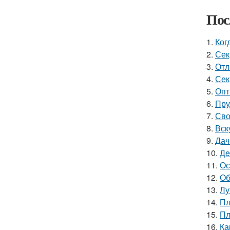
Пос
1.
Ког
2.
Сек
3.
Отл
4.
Сек
5.
Опт
6.
Пру
7.
Сво
8.
Вск
9.
Дач
10.
Дe
11.
Ос
12.
Об
13.
Лу
14.
Пл
15.
Пл
16.
Ка