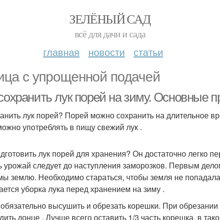
ЗЕЛЁНЫЙ САД
всё для дачи и сада
главная
новости
статьи
ица с упрощенной подачей
 сохранить лук порей на зиму. Основные 
ранить лук порей? Порей можно сохранить на длительное в
можно употреблять в пищу свежий лук .
одготовить лук порей для хранения? Он достаточно легко пе
ь урожай следует до наступления заморозков. Первым делом
мы землю. Необходимо стараться, чтобы земля не попадала 
ается уборка лука перед хранением на зиму .
обязательно высушить и обрезать корешки. При обрезании
дить донце . Лучше всего оставить 1/3 часть корешка, в так