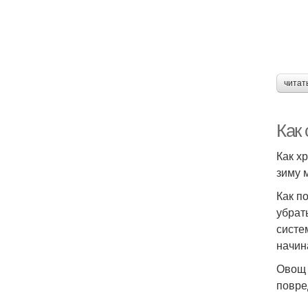
читат
Как
Как х
зиму 
Как п
убрат
систе
начин
Овощ 
повре