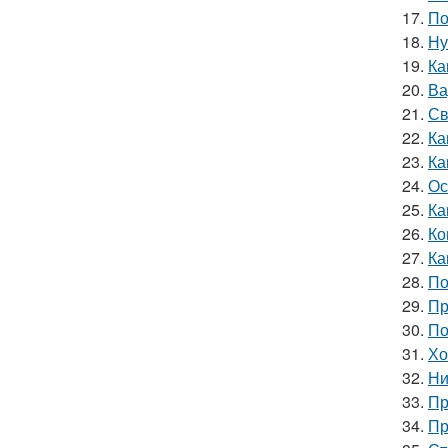
17.
По
18.
Ну
19.
Ка
20.
Ва
21.
Св
22.
Ка
23.
Ка
24.
Ос
25.
Ка
26.
Ко
27.
Ка
28.
По
29.
Пр
30.
По
31.
Хо
32.
Ни
33.
Пр
34.
Пр