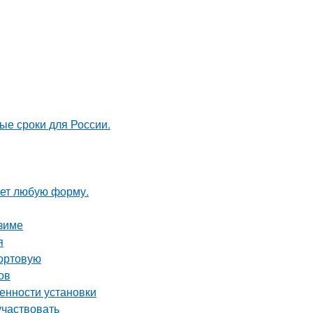
ые сроки для России.
ает любую форму.
 зиме
я
сортовую
ов
енности установки
участвовать