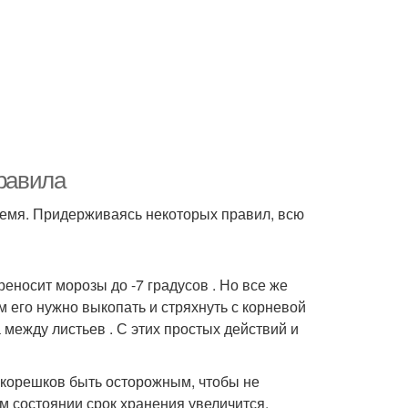
правила
ремя. Придерживаясь некоторых правил, всю
реносит морозы до -7 градусов . Но все же
 его нужно выкопать и стряхнуть с корневой
между листьев . С этих простых действий и
 корешков быть осторожным, чтобы не
ом состоянии срок хранения увеличится.