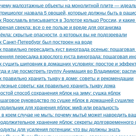
чему малоэтажные объекты на монолитной плите — идеаль
трициолог назвала 5 овощей, которые должны быть в раци
к Ярославль вписывается в Золотое кольцо России, и какие
реная свекла: все о ее пользе и вреде для организма
ёкла: скрытые опасности, о которых вы не подозревали
к Санкт-Петербург был построен на воде
к правильно пересадить куст винограда осенью: пошаговая
енняя пересадка взрослого куста винограда: пошаговая ин
к сушить шиповник в домашних условиях: простое и эффек
гда и где посмотреть группу Анимация во Владимире: расп
к правильно хранить тыкву в доме: советы и рекомендации
лезные советы: как правильно хранить тыкву дома
остой способ сохранения яблок на зиму: сушка яблок
шаговое руководство по сушке яблок в домашней сушилке
лодильник для хранения яблок: миф или реальность
 в коем случае не мыть: почему мытьё может навредить в
одолжительное хранение яблок: секреты долговременного
одукты для усиления потенции: что вы должны знать