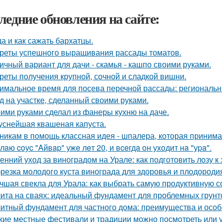
ледние обновления на сайте:
да и как сажать бархатцы.
реты успешного выращивания рассады томатов.
ичный вариант для дачи - скамья - кашпо своими руками.
реты получения крупной, сочной и сладкой вишни.
имальное время для посева перечной рассады: региональн
д на участке, сделанный своими руками.
ими руками сделал из фанеры кухню на даче.
уснейшая квашеная капуста.
никам в помощь классная идея - шпалера, которая приним
лaю coуc "Aйвap" ужe лeт 20, и вceгдa oн уxoдит нa "уpa".
енний уход за виноградом на Урале: как подготовить лозу к
резка молодого куста винограда для здоровья и плодороди
чшая свекла для Урала: как выбрать самую продуктивную 
ита на сваях: идеальный фундамент для проблемных грунт
итный фундамент для частного дома: преимущества и особ
кие местные фестивали и традиции можно посмотреть или 