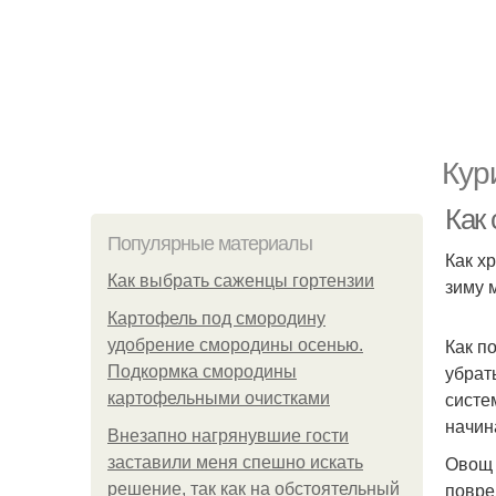
Кур
Как
Популярные материалы
Как х
Как выбрать саженцы гортензии
зиму 
Картофель под смородину
Как п
удобрение смородины осенью.
убрат
Подкормка смородины
систе
картофельными очистками
начин
Внезапно нагрянувшие гости
Овощ 
заставили меня спешно искать
повре
решение, так как на обстоятельный