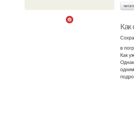
читат
Как 
Сохра
в пог
Как у
Однак
одним
подро