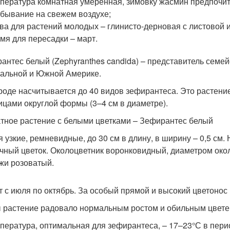
пература комнатная умеренная, зимовку жасмин предпочита
бывание на свежем воздухе;
ва для растений молодых – глинисто-дерновая с листовой и
мя для пересадки – март.
антес белый (Zephyranthes candida) – представитель семе
альной и Южной Америке.
роде насчитывается до 40 видов зефирантеса. Это растени
ицами округлой формы (3–4 см в диаметре).
тное растение с белыми цветками – Зефирантес белый
я узкие, ремневидные, до 30 см в длину, в ширину – 0,5 см.
чный цветок. Околоцветник воронковидный, диаметром около
жи розоватый.
т с июля по октябрь. За особый прямой и высокий цветонос
 растение радовало нормальным ростом и обильным цветен
пература, оптимальная для зефирантеса, – 17–23°С в перио