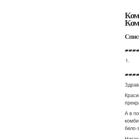
Ком
Ком
Спис
▰▰▰
▰▰▰
Здрав
Краси
прекр
А в п
комби
бело-
Никак