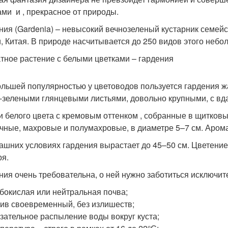
ами и , прекрасное от природы.
ния (Gardenia) – невысокий вечнозеленый кустарник семе
, Китая. В природе насчитывается до 250 видов этого небо
тное растение с белыми цветками – гардения
льшей популярностью у цветоводов пользуется гардения жас
-зелеными глянцевыми листьями, довольно крупными, с в
и белого цвета с кремовым оттенком , собранные в щитковы
чные, махровые и полумахровые, в диаметре 5–7 см. Арома
ашних условиях гардения вырастает до 45–50 см. Цветение
ря.
ния очень требовательна, о ней нужно заботиться исключит
бокислая или нейтральная почва;
ив своевременный, без излишеств;
зательное распыление воды вокруг куста;