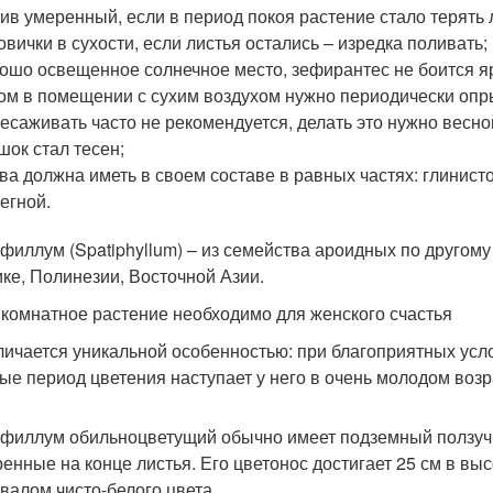
ив умеренный, если в период покоя растение стало терять 
овички в сухости, если листья остались – изредка поливать;
ошо освещенное солнечное место, зефирантес не боится яр
ом в помещении с сухим воздухом нужно периодически опр
есаживать часто не рекомендуется, делать это нужно весной
шок стал тесен;
ва должна иметь в своем составе в равных частях: глинисто
егной.
филлум (Spatiphyllum) – из семейства ароидных по другом
ке, Полинезии, Восточной Азии.
 комнатное растение необходимо для женского счастья
личается уникальной особенностью: при благоприятных усл
ые период цветения наступает у него в очень молодом возр
филлум обильноцветущий обычно имеет подземный ползучи
ренные на конце листья. Его цветонос достигает 25 см в выс
валом чисто-белого цвета.