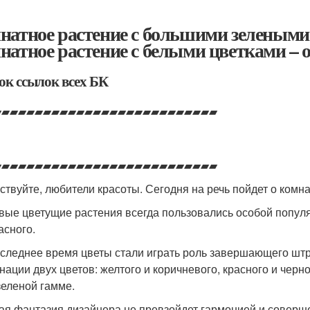
натное растение с большими зелеными
натное растение с белыми цветками – о
ок ссылок всех БК
▰▰▰▰▰▰▰▰▰▰▰▰▰▰▰▰▰▰▰▰▰▰▰▰▰▰▰
▰▰▰▰▰▰▰▰▰▰▰▰▰▰▰▰▰▰▰▰▰▰▰▰▰▰▰
ствуйте, любители красоты. Сегодня на речь пойдет о ком
вые цветущие растения всегда пользовались особой попул
асного.
оследнее время цветы стали играть роль завершающего шт
нации двух цветов: желтого и коричневого, красного и черн
зеленой гамме.
ая фантазия дизайнера не превзойдет гармонией и соверш