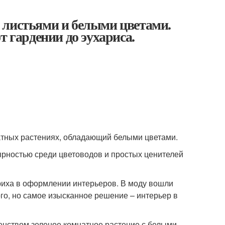
 листьями и белыми цветами.
т гардении до эухариса.
натных растениях, обладающий белыми цветами.
ярностью среди цветоводов и простых ценителей
риха в оформлении интерьеров. В моду вошли
ого, но самое изысканное решение – интерьер в
енством зеленое комнатное растение с белыми