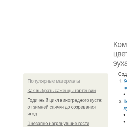
Ком
цве
эух
Сод
К
Популярные материалы
ц
Как выбрать саженцы гортензии
Годичный цикл виноградного куста:
К
от зимней спячки до созревания
л
ягод
Внезапно нагрянувшие гости