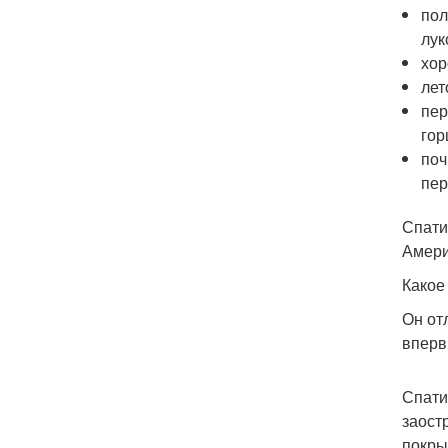
пол
лук
хор
лет
пер
гор
поч
пер
Спати
Амери
Какое
Он от
вперв
Спати
заост
покры