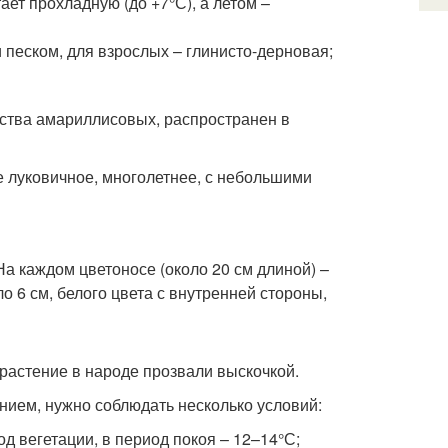
ет прохладную (до +7°С), а летом –
 песком, для взрослых – глинисто-дерновая;
йства амариллисовых, распространен в
е луковичное, многолетнее, с небольшими
 На каждом цветоносе (около 20 см длиной) –
 6 см, белого цвета с внутренней стороны,
 растение в народе прозвали выскочкой.
ием, нужно соблюдать несколько условий:
д вегетации, в период покоя – 12–14°С;