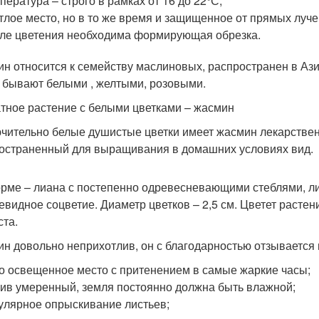
пература – строго в рамках от 16 до 22°С;
тлое место, но в то же время и защищенное от прямых луче
ле цветения необходима формирующая обрезка.
н относится к семейству маслиновых, распространен в Азии
 бывают белыми , желтыми, розовыми.
тное растение с белыми цветками – жасмин
чительно белые душистые цветки имеет жасмин лекарственн
остраненный для выращивания в домашних условиях вид.
рме – лиана с постепенно одревесневающими стеблями, ли
тевидное соцветие. Диаметр цветков – 2,5 см. Цветет растен
ста.
н довольно неприхотлив, он с благодарностью отзывается на
о освещенное место с притенением в самые жаркие часы;
ив умеренный, земля постоянно должна быть влажной;
улярное опрыскивание листьев;