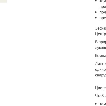
тем
пре
поч
вре
Зефир
Центр
В при
луков
Комна
Листь
одино
снару
Цвете
Чтобы
тем