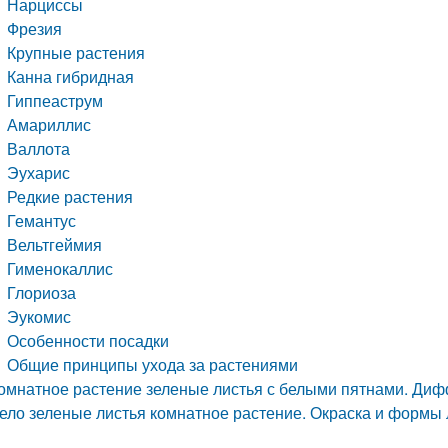
Нарциссы
Фрезия
Крупные растения
Канна гибридная
Гиппеаструм
Амариллис
Валлота
Эухарис
Редкие растения
Гемантус
Вельтгеймия
Гименокаллис
Глориоза
Эукомис
Особенности посадки
Общие принципы ухода за растениями
омнатное растение зеленые листья с белыми пятнами. Ди
ело зеленые листья комнатное растение. Окраска и формы 