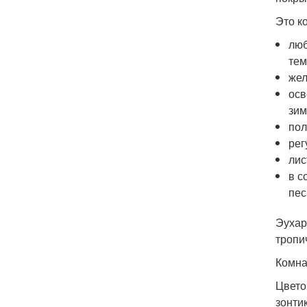
Это к
люб
тем
жел
осв
зим
пол
рег
лис
в с
пес
Эухар
тропи
Комна
Цвето
зонти