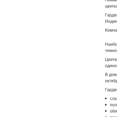
цветк
Гарде
Индии
Комна
Наибо
темно
Цветк
одино
В дом
октяб
Гарде
сла
пол
обя