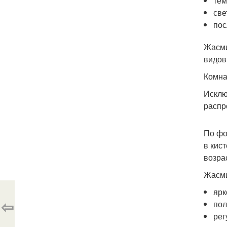
тем
све
пос
Жасми
видов
Комна
Исклю
распр
По фо
в кис
возра
Жасми
ярк
⇦
пол
рег