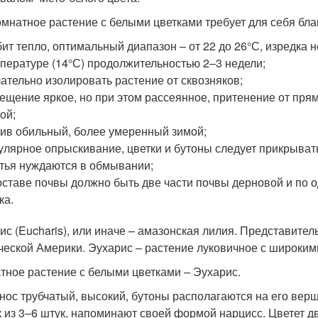
омнатное растение с белыми цветками требует для себя бла
ит тепло, оптимальный диапазон – от 22 до 26°С, изредка
пературе (14°С) продолжительностью 2–3 недели;
ательно изолировать растение от сквозняков;
ещение яркое, но при этом рассеянное, притенение от пр
ой;
ив обильный, более умеренный зимой;
улярное опрыскивание, цветки и бутоны следует прикрыват
тья нуждаются в обмывании;
оставе почвы должно быть две части почвы дерновой и по о
ка.
ис (Eucharis), или иначе – амазонская лилия. Представите
ческой Америки. Эухарис – растение луковичное с широки
тное растение с белыми цветками – Эухарис.
нос трубчатый, высокий, бутоны располагаются на его вер
к из 3–6 штук, напоминают своей формой нарцисс. Цветет дв