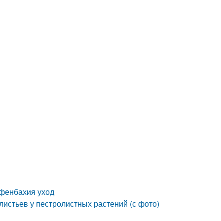
ффенбахия уход
листьев у пестролистных растений (с фото)