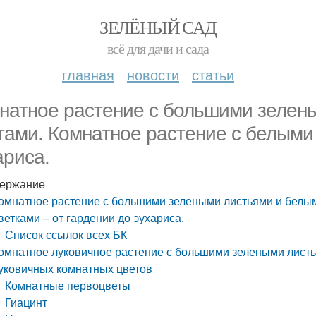
ЗЕЛЁНЫЙ САД
всё для дачи и сада
главная
новости
статьи
натное растение с большими зелен
тами. Комнатное растение с белыми 
ариса.
ержание
омнатное растение с большими зелеными листьями и белым
ветками – от гардении до эухариса.
Список ссылок всех БК
омнатное луковичное растение с большими зелеными лист
уковичных комнатных цветов
Комнатные первоцветы
Гиацинт