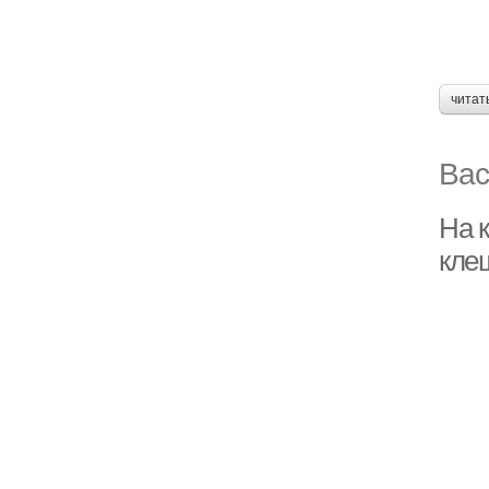
читат
Вас
На 
кле