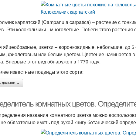
ольчик карпатский (Campanula carpatica) – растение с тонки
ев. Эти колокольчики– многолетние. Побеги этого растения 
я яйцеобразные, цветки – воронковидные, небольшие, до 5 с
ым, фиолетовым или белым цветом. Цветение начинается в 
та. Впервые этот вид обнаружен в 1770 году.
лее известные подвиды этого сорта:
ь дальше →
еделитель комнатных цветов. Определит
пределения названия комнатного цветка можно воспользов
 не обязательно иметь под рукой книгу ботанический опред