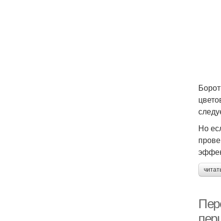
Борот
цвето
следу
Но ес
прове
эффек
читат
Пер
пер