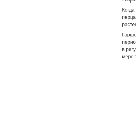
Когда
перца
расте
Горшо
перио
в рег
мере 