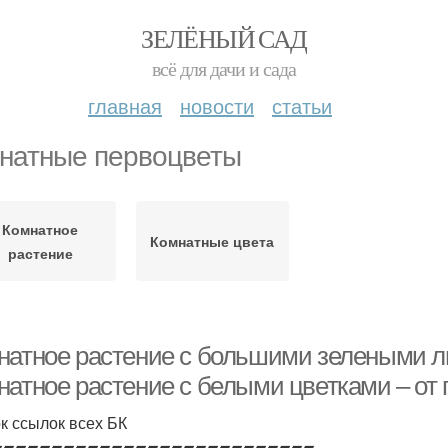
ЗЕЛЁНЫЙ САД
всё для дачи и сада
главная
новости
статьи
натные первоцветы
Комнатное
Комнатные цвета
растение
натное растение с большими зелеными л
натное растение с белыми цветками – от 
к ссылок всех БК
▰▰▰▰▰▰▰▰▰▰▰▰▰▰▰▰▰▰▰▰▰▰▰▰▰▰▰