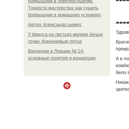
боярышник в электросушилке.
Тонкости мастерства: как сушить
боярышник в домашних условиях
▰▰▰
Автор: Александр шемет.
Здрав
У фикуса на листьях мелкие белые
Краси
точки. Коричневые пятна
прекр
Введение в Лекцию № 14:
А в п
основные понятия и концепции
комби
бело-
Никак
цветк