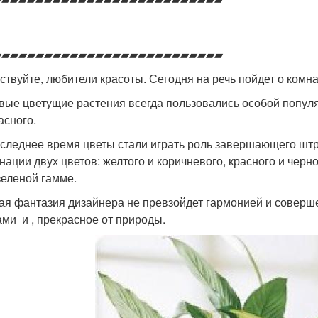
▰▰▰▰▰▰▰▰▰▰▰▰▰▰▰▰▰▰▰▰▰▰▰▰▰▰▰
ствуйте, любители красоты. Сегодня на речь пойдет о ком
вые цветущие растения всегда пользовались особой попул
асного.
оследнее время цветы стали играть роль завершающего шт
нации двух цветов: желтого и коричневого, красного и черн
зеленой гамме.
ая фантазия дизайнера не превзойдет гармонией и соверш
ами и , прекрасное от природы.