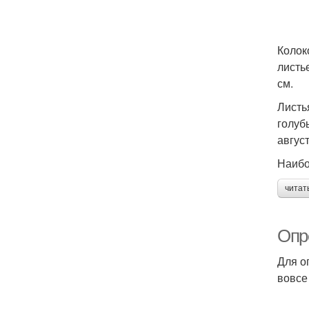
Колок
листь
см.
Листь
голуб
авгус
Наибо
читат
Опр
Для о
вовсе