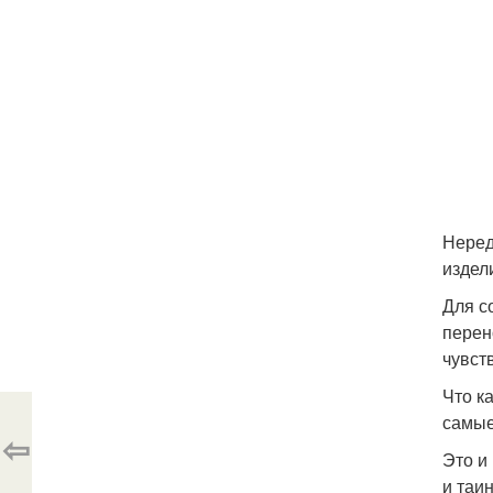
Неред
издел
Для с
перен
чувст
Что к
самые
⇦
Это и
и таи