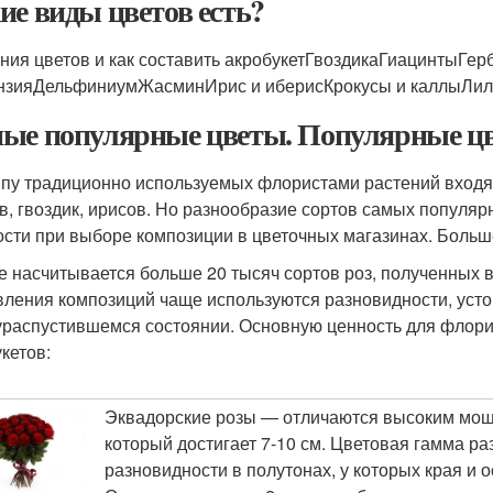
ие виды цветов есть?
ния цветов и как составить акробукетГвоздикаГиацинтыГе
нзияДельфиниумЖасминИрис и иберисКрокусы и каллыЛил
ые популярные цветы. Популярные цв
ппу традиционно используемых флористами растений входят
в, гвоздик, ирисов. Но разнообразие сортов самых популяр
ости при выборе композиции в цветочных магазинах. Больше
е насчитывается больше 20 тысяч сортов роз, полученных в
вления композиций чаще используются разновидности, усто
ураспустившемся состоянии. Основную ценность для флор
кетов:
Эквадорские розы — отличаются высоким мощн
который достигает 7-10 см. Цветовая гамма ра
разновидности в полутонах, у которых края и 