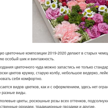
ко цветочные композиции 2019-2020 делают в старых чемода
ию особый шик и винтажность.
оздания цветочного чуда можно запастись не только станд
оски цветов кружку, старую колбу, небольшое ведерко, лейк
вовать себя комфортно.
асается видов цветков, как и с оформлением, здесь нет огр
 разные виды.
 полевые цветы, роскошные розы всех оттенков, подсолну
нственные орхидеи, традиционные гвоздики и другие.