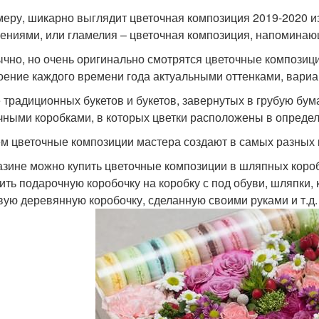
меру, шикарно выглядит цветочная композиция 2019-2020 из
ениями, или гламелия – цветочная композиция, напоминаю
чно, но очень оригинально смотрятся цветочные композиц
оение каждого времени года актуальными оттенками, вари
 традиционных букетов и букетов, завернутых в грубую бум
чными коробками, в которых цветки расположены в опреде
м цветочные композиции мастера создают в самых разных к
азине можно купить цветочные композиции в шляпных короб
ить подарочную коробочку на коробку с под обуви, шляпки, 
вую деревянную коробочку, сделанную своими руками и т.д.