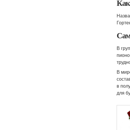
Как
Назва
Горте
Сам
В гру
пионо
трудн
В мир
соста
в пол
для бу