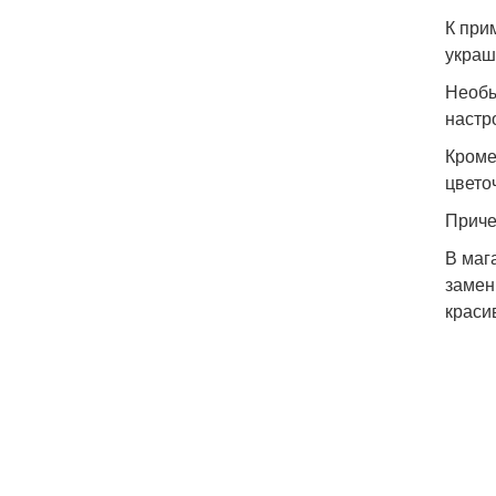
К при
украш
Необы
настр
Кроме
цвето
Приче
В маг
замен
краси