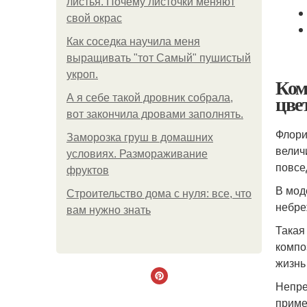
листья. Почему листочки меняют
свой окрас
Как соседка научила меня
выращивать "тот Самый" пушистый
укроп.
Ком
цве
А я себе такой дровник собрала,
вот закончила дровами заполнять.
Флори
Заморозка груш в домашних
велич
условиях. Размораживание
повсе
фруктов
В мод
Строительство дома с нуля: все, что
небре
вам нужно знать
Такая
компо
жизнь
Непре
приме