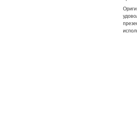
Ориги
удово
презе
испол