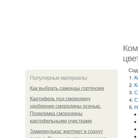
Ком
цве
Сод
К
Популярные материалы
К
Как выбрать саженцы гортензии
С
Картофель под смородину
С
удобрение смородины осенью.
Н
Подкормка смородины
картофельными очистками
Замиокулькас желтеют и сохнут