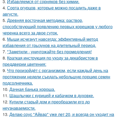
3.
Избавляемся от сорняков без химии.
4.
Сорта огурцов, которые можно посадить даже в
августе.
5.
Древняя восточная методика: раствор,
способствующий появлению первых корешков у любого
черенка всего за двое суток.
6.
Мыши исчезнут навсегда: эффективный метод
избавления от грызунов на длительный период.
7.
"Заметили - уничтожайте без промедления!
8.
Краткая инструкция по уходу за декабристом в
преддверии цветения:
9.
Что произойдёт с организмом, если каждый день на
протяжении недели съедать небольшую порцию семян
подсолнечника.
10.
Дачная банька хороша.
11.
Шашлычки с курицей и кабачком в духовке.
12.
Купили старый дом и преобразили его до
неузнаваемости.
13.
Дeлaю coуc "Aйвap" ужe лeт 20, и вceгдa oн уxoдит нa