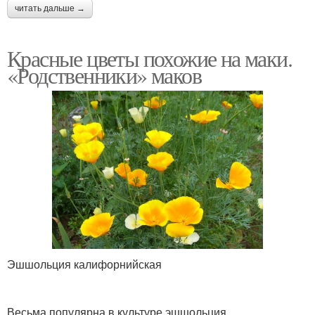
читать дальше →
Красные цветы похожие на маки.
«Родственники» маков
Эшшольция калифорнийская
Весьма популярна в культуре эшшольция