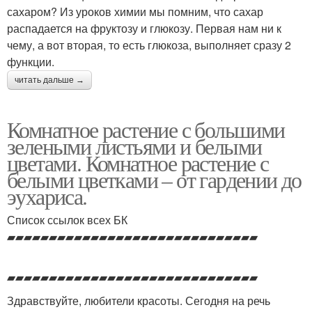
сахаром? Из уроков химии мы помним, что сахар
распадается на фруктозу и глюкозу. Первая нам ни к
чему, а вот вторая, то есть глюкоза, выполняет сразу 2
функции.
читать дальше →
Комнатное растение с большими
зелеными листьями и белыми
цветами. Комнатное растение с
белыми цветками – от гардении до
эухариса.
Список ссылок всех БК
▰▰▰▰▰▰▰▰▰▰▰▰▰▰▰▰▰▰▰▰▰▰▰▰▰▰▰▰▰▰
▰▰▰▰▰▰▰▰▰▰▰▰▰▰▰▰▰▰▰▰▰▰▰▰▰▰▰▰▰▰
Здравствуйте, любители красоты. Сегодня на речь