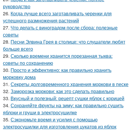
руководство
26.
Когда лучше всего заготавливать черенки для
успешного размножения растений
27.
Что делать с виноградом после сбора: полезные
советы
28.
Песни Элвина Грея в столице: что слушатели любят
больше всего
29.
Сколько времени хранится порезанная тыква:
советы по сохранению
30.
Просто и эффективно: как правильно хранить
морковку дома
31.
Секреты долговременного хранения моркови в песке
32.
Заморозка моркови: как это сделать правильно
33.
Вкусный и полезный: рецепт сушки яблок с корицей
34.
Сохраняйте фрукты на зиму: как правильно сушить
яблоки и груши в электросушилке
35.
Сэкономьте время и усилия с помощью
электросушилки для изготовления цукатов из яблок