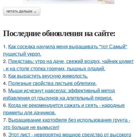
читать дальше →
Последние обновления на сайте:
1.
Как соседка научила меня выращивать "тот Самый"
пушистый укроп.
2.
Представь: утро на даче, свежий воздух, чайник шумит
- и на столе стопка горячих, пышных оладий.
3.
Как вырастить вкусную жимолость.
4.
Полезные свойства листьев облепихи.
5.
Мыши исчезнут навсегда: эффективный метод
избавления от грызунов на длительный период.
6.
Когда не рекомендуется сажать и сеять - народные
приметы для дачников.
7.
Выращивание картофеля без использования грунта -
это больше не вымысел!
8.
Этот лист - невероятно мощное средство от высокого