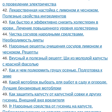
о проведении электричества
42.
Лекарственная настойка с лимоном и чесноком.
Полезные свойства ингредиентов
43.
Как быстро и эффективно снизить холестерин в
крови.. Лечение повышенного уровня холестерина
44.
Чистка сосудов народными средствами.
Необходимость диеты
45.
Народные рецепты очищения сосудов лимоном и
чесноком. Рецепты
46.
Вкусный и полезный рецепт: Щи из молодой капусты
с красной фасолью
47.
Как и чем подкормить грушу осенью. Подготовка к
зиме
48.
Какой мотоблок выбрать для работ в саду и огороде.
Лучшие бензиновые мотоблоки
49.
Как защитить капусту от капустной совки и других
гусениц. Внешний вид вредителя
50.
ᐉ Народные средства от гусениц на капусте.
Побеждаем гусениц на капусте народными средства