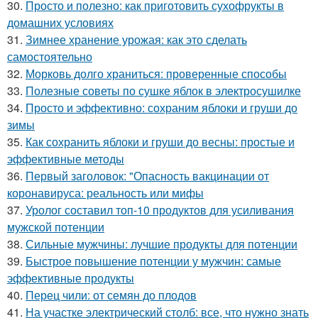
30.
Просто и полезно: как приготовить сухофрукты в
домашних условиях
31.
Зимнее хранение урожая: как это сделать
самостоятельно
32.
Морковь долго храниться: проверенные способы
33.
Полезные советы по сушке яблок в электросушилке
34.
Просто и эффективно: сохраним яблоки и груши до
зимы
35.
Как сохранить яблоки и груши до весны: простые и
эффективные методы
36.
Первый заголовок: "Опасность вакцинации от
коронавируса: реальность или мифы
37.
Уролог составил топ-10 продуктов для усиливания
мужской потенции
38.
Сильные мужчины: лучшие продукты для потенции
39.
Быстрое повышение потенции у мужчин: самые
эффективные продукты
40.
Перец чили: от семян до плодов
41.
На участке электрический столб: все, что нужно знать