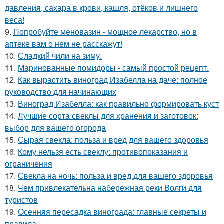
давления, сахара в крови, кашля, отёков и лишнего
веса!
9.
Попробуйте меновазин - мощное лекарство, но в
аптеке вам о нем не расскажут!
10.
Сладкий чили на зиму.
11.
Маринованные помидоры - самый простой рецепт.
12.
Как вырастить виноград Изабелла на даче: полное
руководство для начинающих
13.
Виноград Изабелла: как правильно формировать куст
14.
Лучшие сорта свеклы для хранения и заготовок:
выбор для вашего огорода
15.
Сырая свекла: польза и вред для вашего здоровья
16.
Кому нельзя есть свеклу: противопоказания и
ограничения
17.
Свекла на ночь: польза и вред для вашего здоровья
18.
Чем привлекательна набережная реки Волги для
туристов
19.
Осенняя пересадка винограда: главные секреты и
правила