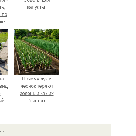
ть,
капусты.
я по
уже
на.
Почему лук и
 вид
чеснок теряют
е
зелень и как их
ый.
быстро
реанимировать.
язь