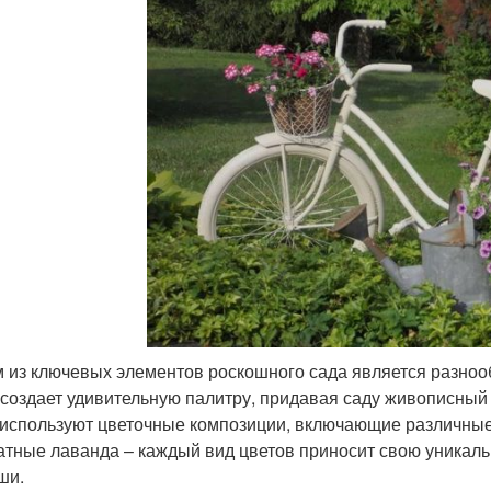
 из ключевых элементов роскошного сада является разнооб
создает удивительную палитру, придавая саду живописны
 используют цветочные композиции, включающие различные 
атные лаванда – каждый вид цветов приносит свою уникал
ши.