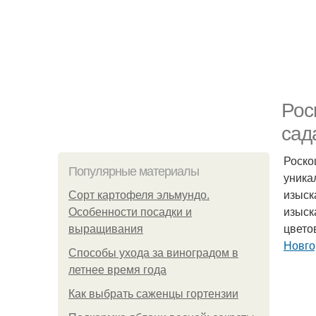
Рос
сад
Роско
Популярные материалы
уника
изыск
Сорт картофеля эльмундо.
изыск
Особенности посадки и
цвето
выращивания
Новго
Способы ухода за виноградом в
летнее время года
Как выбрать саженцы гортензии