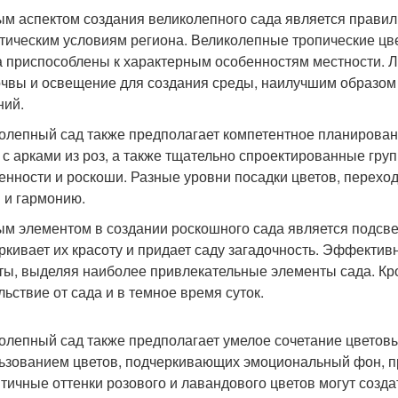
м аспектом создания великолепного сада является правил
тическим условиям региона. Великолепные тропические цве
а приспособлены к характерным особенностям местности. 
очвы и освещение для создания среды, наилучшим образо
ний.
олепный сад также предполагает компетентное планирован
 с арками из роз, а также тщательно спроектированные гру
енности и роскоши. Разные уровни посадки цветов, переход
 и гармонию.
м элементом в создании роскошного сада является подсве
ркивает их красоту и придает саду загадочность. Эффектив
ты, выделяя наиболее привлекательные элементы сада. Кро
льствие от сада и в темное время суток.
олепный сад также предполагает умелое сочетание цветовы
ьзованием цветов, подчеркивающих эмоциональный фон, п
тичные оттенки розового и лавандового цветов могут создат