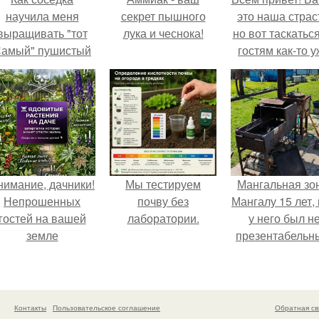
научила меня
секрет пышного
это наша страс
выращивать "тот
лука и чеснока!
но вот таскатьс
амый" пушистый
гостям как-то 
укроп.
надоело.
нимание, дачники!
Мы тестируем
Мангальная зо
Непрошенных
почву без
Мангалу 15 лет,
гостей на вашей
лаборатории.
у него был н
земле
презентабельн
остерегайтесь!
Контакты
Пользовательское соглашение
Обратная св