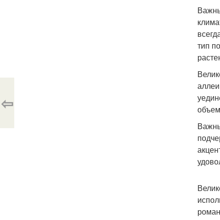
Важны
клима
всегд
тип п
расте
Велик
аллеи
уедин
⇦
объем
Важны
подче
акцен
удово
Велик
испол
роман