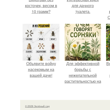
косточек, весом в
для дачного
10 грамм?
туалета.
С
Объявите войну
Для эффективной
В
насекомым на
борьбы с
вашей даче!
нежелательной
растительностью на
вашем
приусадебном
участке крайне
важно понимать
© 2026 Зелёный сад