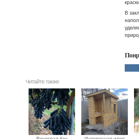
краск
В зак
напол
уделя
приро
Понр
Читайте также
Виноград без
Интересная идея