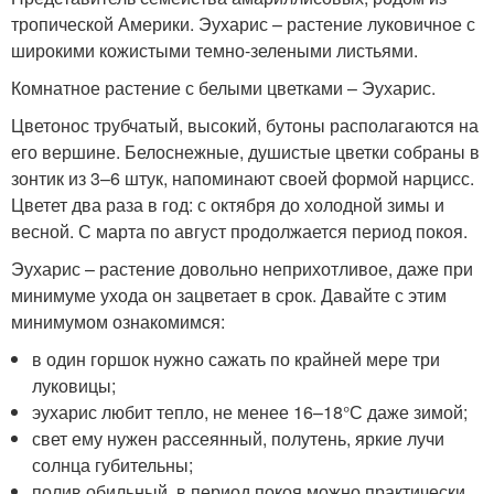
тропической Америки. Эухарис – растение луковичное с
широкими кожистыми темно-зелеными листьями.
Комнатное растение с белыми цветками – Эухарис.
Цветонос трубчатый, высокий, бутоны располагаются на
его вершине. Белоснежные, душистые цветки собраны в
зонтик из 3–6 штук, напоминают своей формой нарцисс.
Цветет два раза в год: с октября до холодной зимы и
весной. С марта по август продолжается период покоя.
Эухарис – растение довольно неприхотливое, даже при
минимуме ухода он зацветает в срок. Давайте с этим
минимумом ознакомимся:
в один горшок нужно сажать по крайней мере три
луковицы;
эухарис любит тепло, не менее 16–18°С даже зимой;
свет ему нужен рассеянный, полутень, яркие лучи
солнца губительны;
полив обильный, в период покоя можно практически