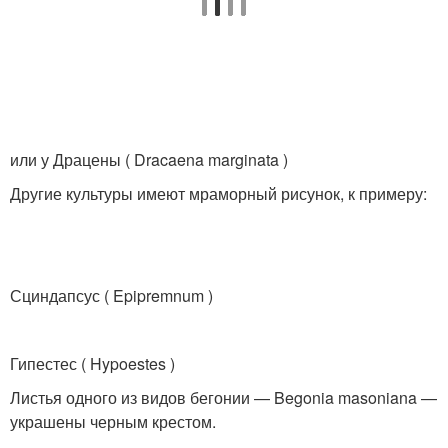
или у Драцены ( Dracaena marginata )
Другие культуры имеют мраморный рисунок, к примеру:
Сциндапсус ( Epipremnum )
Гипестес ( Hypoestes )
Листья одного из видов бегонии — Begonia masoniana —
украшены черным крестом.