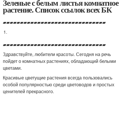
Зеленые с белым листья комнатное
растение. Список ссылок всех БК
▰▰▰▰▰▰▰▰▰▰▰▰▰▰▰▰▰▰▰▰▰▰▰▰▰▰▰▰▰▰
▰▰▰▰▰▰▰▰▰▰▰▰▰▰▰▰▰▰▰▰▰▰▰▰▰▰▰▰▰▰
Здравствуйте, любители красоты. Сегодня на речь
пойдет о комнатных растениях, обладающий белыми
цветами.
Красивые цветущие растения всегда пользовались
особой популярностью среди цветоводов и простых
ценителей прекрасного.